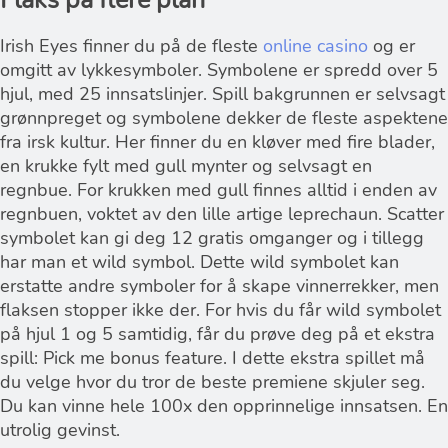
Irish Eyes finner du på de fleste
online casino
og er
omgitt av lykkesymboler. Symbolene er spredd over 5
hjul, med 25 innsatslinjer. Spill bakgrunnen er selvsagt
grønnpreget og symbolene dekker de fleste aspektene
fra irsk kultur. Her finner du en kløver med fire blader,
en krukke fylt med gull mynter og selvsagt en
regnbue. For krukken med gull finnes alltid i enden av
regnbuen, voktet av den lille artige leprechaun. Scatter
symbolet kan gi deg 12 gratis omganger og i tillegg
har man et wild symbol. Dette wild symbolet kan
erstatte andre symboler for å skape vinnerrekker, men
flaksen stopper ikke der. For hvis du får wild symbolet
på hjul 1 og 5 samtidig, får du prøve deg på et ekstra
spill: Pick me bonus feature. I dette ekstra spillet må
du velge hvor du tror de beste premiene skjuler seg.
Du kan vinne hele 100x den opprinnelige innsatsen. En
utrolig gevinst.