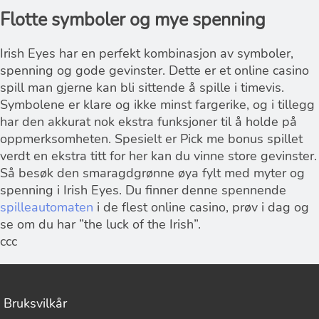
Flotte symboler og mye spenning
Irish Eyes har en perfekt kombinasjon av symboler,
spenning og gode gevinster. Dette er et online casino
spill man gjerne kan bli sittende å spille i timevis.
Symbolene er klare og ikke minst fargerike, og i tillegg
har den akkurat nok ekstra funksjoner til å holde på
oppmerksomheten. Spesielt er Pick me bonus spillet
verdt en ekstra titt for her kan du vinne store gevinster.
Så besøk den smaragdgrønne øya fylt med myter og
spenning i Irish Eyes. Du finner denne spennende
spilleautomaten
i de flest online casino, prøv i dag og
se om du har ”the luck of the Irish”.
ccc
Bruksvilkår