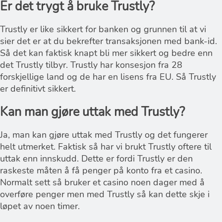
Er det trygt å bruke Trustly?
Trustly er like sikkert for banken og grunnen til at vi
sier det er at du bekrefter transaksjonen med bank-id.
Så det kan faktisk knapt bli mer sikkert og bedre enn
det Trustly tilbyr. Trustly har konsesjon fra 28
forskjellige land og de har en lisens fra EU. Så Trustly
er definitivt sikkert.
Kan man gjøre uttak med Trustly?
Ja, man kan gjøre uttak med Trustly og det fungerer
helt utmerket. Faktisk så har vi brukt Trustly oftere til
uttak enn innskudd. Dette er fordi Trustly er den
raskeste måten å få penger på konto fra et casino.
Normalt sett så bruker et casino noen dager med å
overføre penger men med Trustly så kan dette skje i
løpet av noen timer.