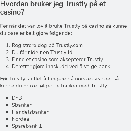
Hvordan bruker jeg Trustly på et
casino?
Før når det var lov å bruke Trustly på casino så kunne
du bare enkelt gjøre følgende:
Registrere deg på Trustly.com
Du får tildelt en Trustly Id
Finne et casino som aksepterer Trustly
Deretter gjøre innskudd ved å velge bank
Før Trustly sluttet å fungere på norske casinoer så
kunne du bruke følgende banker med Trustly:
DnB
Sbanken
Handelsbanken
Nordea
Sparebank 1