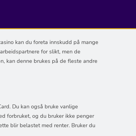
ne casino kan du foreta innskudd på mange
arbeidspartnere for slikt, men de
en, kan denne brukes på de fleste andre
rCard. Du kan også bruke vanlige
med forbruket, og du bruker ikke penger
tte blir belastet med renter. Bruker du