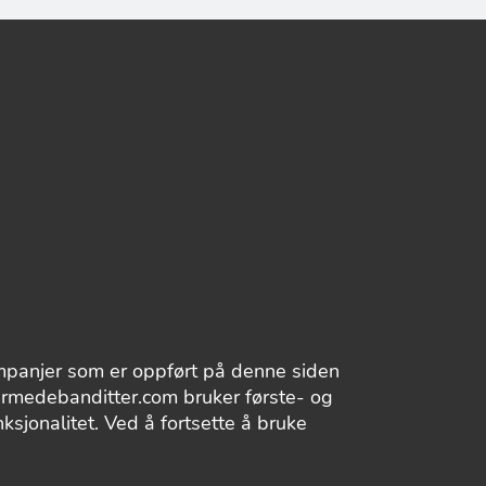
ampanjer som er oppført på denne siden
rmedebanditter.com bruker første- og
ksjonalitet. Ved å fortsette å bruke