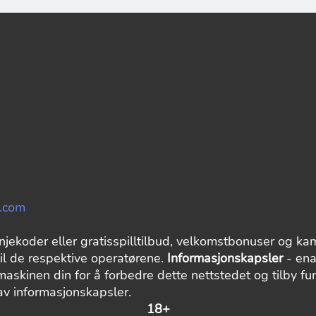
.com
jekoder eller gratisspilltilbud, velkomstbonuser og k
til de respektive operatørene.
Informasjonskapsler
- ena
skinen din for å forbedre dette nettstedet og tilby fun
 av informasjonskapsler.
18+