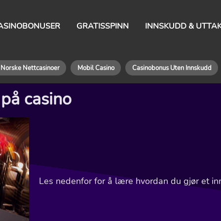
CASINOBONUSER
GRATISSPINN
INNSKUDD & UTTA
Norske Nettcasinoer
Mobil Casino
Casinobonus Uten Innskudd
 på casino
Les nedenfor for å lære hvordan du gjør et in