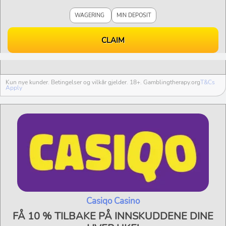
WAGERING
MIN DEPOSIT
CLAIM
Kun nye kunder. Betingelser og vilkår gjelder. 18+. Gamblingtherapy.org
T&Cs
Apply
Casiqo Casino
FÅ 10 % TILBAKE PÅ INNSKUDDENE DINE