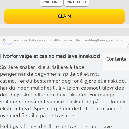
WAGERING
MIN DEPOSIT
CLAIM
Kun nye kunder. Betingelser og vilkår gjelder. 18+. Gamblingtherapy.org
T&Cs
Apply
Hvorfor velge et casino med lave innskudd
Contents
Spillere ønsker ikke å risikere å tape
penger når de begynner å spille på et nytt
casino. Før du bestemmer deg for å gjøre et innskudd,
har du ingen mulighet til å vite om casinoet tilbyr deg
det du ønsker, eller om du vil like det. For mange
spillere er også det vanlige innskuddet på 100 kroner
ekstremt dyrt. Spesielt gjelder dette for dem som er
nye med å spille på nettcasinoer.
Heldigvis finnes det flere nettcasinoer med lave