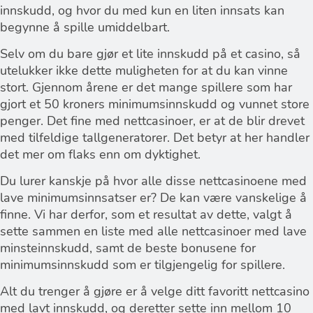
innskudd, og hvor du med kun en liten innsats kan
begynne å spille umiddelbart.
Selv om du bare gjør et lite innskudd på et casino, så
utelukker ikke dette muligheten for at du kan vinne
stort. Gjennom årene er det mange spillere som har
gjort et 50 kroners minimumsinnskudd og vunnet store
penger. Det fine med nettcasinoer, er at de blir drevet
med tilfeldige tallgeneratorer. Det betyr at her handler
det mer om flaks enn om dyktighet.
Du lurer kanskje på hvor alle disse nettcasinoene med
lave minimumsinnsatser er? De kan være vanskelige å
finne. Vi har derfor, som et resultat av dette, valgt å
sette sammen en liste med alle nettcasinoer med lave
minsteinnskudd, samt de beste bonusene for
minimumsinnskudd som er tilgjengelig for spillere.
Alt du trenger å gjøre er å velge ditt favoritt nettcasino
med lavt innskudd, og deretter sette inn mellom 10