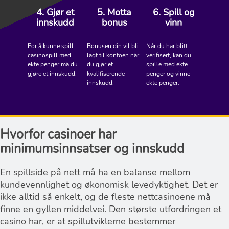
4. Gjør et
5. Motta
6. Spill og
innskudd
bonus
vinn
For å kunne spill
Bonusen din vil bli
Når du har blitt
casinospill med
lagt til kontoen når
verifisert, kan du
ekte penger må du
du gjør et
spille med ekte
gjøre et innskudd.
kvalifiserende
penger og vinne
innskudd.
ekte penger.
Hvorfor casinoer har
minimumsinnsatser og innskudd
En spillside på nett må ha en balanse mellom
kundevennlighet og økonomisk levedyktighet. Det er
ikke alltid så enkelt, og de fleste nettcasinoene må
finne en gyllen middelvei. Den største utfordringen et
casino har, er at spillutviklerne bestemmer