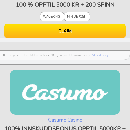
100 % OPPTIL 5000 KR + 200 SPINN
WAGERING
MIN DEPOSIT
CLAIM
Kun nye kunder. T&Cs gjelder, 18+, begambleaware.org
T&Cs Apply
Casumo Casino
100% INNSKUDDSBONUS OPPTIL 5000KR +