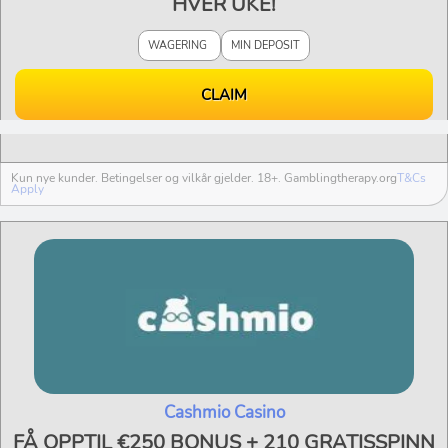
HVER UKE!
WAGERING
MIN DEPOSIT
CLAIM
Kun nye kunder. Betingelser og vilkår gjelder. 18+. Gamblingtherapy.org
T&Cs
Apply
Cashmio Casino
FÅ OPPTIL €250 BONUS + 210 GRATISSPINN