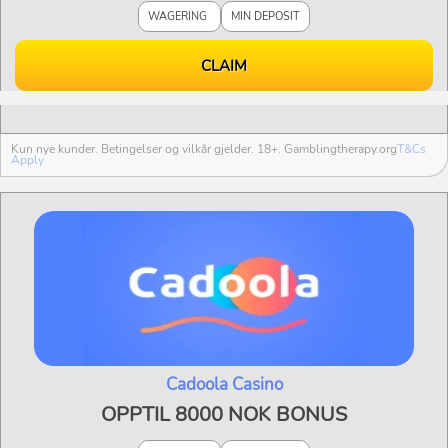
WAGERING
MIN DEPOSIT
CLAIM
Kun nye kunder. Betingelser og vilkår gjelder. 18+. Gamblingtherapy.org
T&Cs
Apply
Cadoola Casino
OPPTIL 8000 NOK BONUS