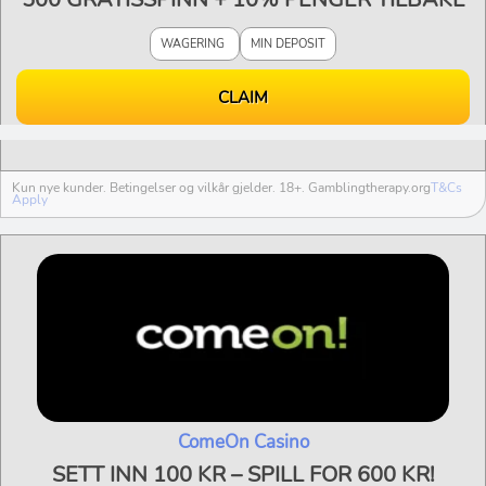
WAGERING
MIN DEPOSIT
CLAIM
Kun nye kunder. Betingelser og vilkår gjelder. 18+. Gamblingtherapy.org
T&Cs
Apply
ComeOn Casino
SETT INN 100 KR – SPILL FOR 600 KR!