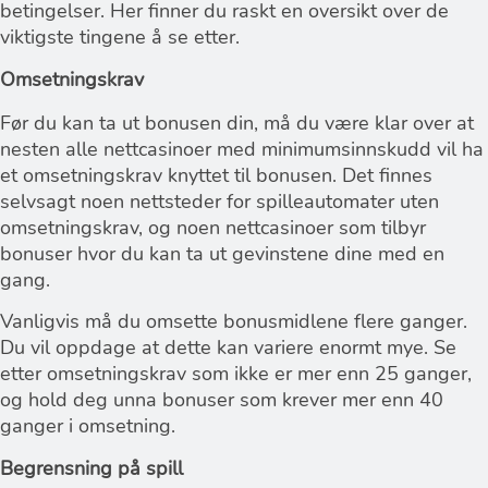
betingelser. Her finner du raskt en oversikt over de
viktigste tingene å se etter.
Omsetningskrav
Før du kan ta ut bonusen din, må du være klar over at
nesten alle nettcasinoer med minimumsinnskudd vil ha
et omsetningskrav knyttet til bonusen. Det finnes
selvsagt noen nettsteder for spilleautomater uten
omsetningskrav, og noen nettcasinoer som tilbyr
bonuser hvor du kan ta ut gevinstene dine med en
gang.
Vanligvis må du omsette bonusmidlene flere ganger.
Du vil oppdage at dette kan variere enormt mye. Se
etter omsetningskrav som ikke er mer enn 25 ganger,
og hold deg unna bonuser som krever mer enn 40
ganger i omsetning.
Begrensning på spill