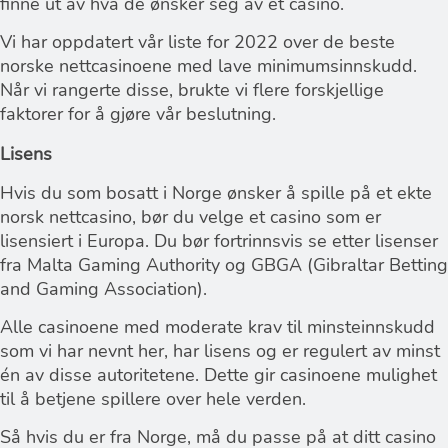
finne ut av hva de ønsker seg av et casino.
Vi har oppdatert vår liste for 2022 over de beste
norske nettcasinoene med lave minimumsinnskudd.
Når vi rangerte disse, brukte vi flere forskjellige
faktorer for å gjøre vår beslutning.
Lisens
Hvis du som bosatt i Norge ønsker å spille på et ekte
norsk nettcasino, bør du velge et casino som er
lisensiert i Europa. Du bør fortrinnsvis se etter lisenser
fra Malta Gaming Authority og GBGA (Gibraltar Betting
and Gaming Association).
Alle casinoene med moderate krav til minsteinnskudd
som vi har nevnt her, har lisens og er regulert av minst
én av disse autoritetene. Dette gir casinoene mulighet
til å betjene spillere over hele verden.
Så hvis du er fra Norge, må du passe på at ditt casino