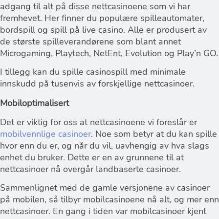
adgang til alt på disse nettcasinoene som vi har
fremhevet. Her finner du populære spilleautomater,
bordspill og spill på live casino. Alle er produsert av
de største spilleverandørene som blant annet
Microgaming, Playtech, NetEnt, Evolution og Play’n GO.
I tillegg kan du spille casinospill med minimale
innskudd på tusenvis av forskjellige nettcasinoer.
Mobiloptimalisert
Det er viktig for oss at nettcasinoene vi foreslår er
mobilvennlige casinoer
. Noe som betyr at du kan spille
hvor enn du er, og når du vil, uavhengig av hva slags
enhet du bruker. Dette er en av grunnene til at
nettcasinoer nå overgår landbaserte casinoer.
Sammenlignet med de gamle versjonene av casinoer
på mobilen, så tilbyr mobilcasinoene nå alt, og mer enn
nettcasinoer. En gang i tiden var mobilcasinoer kjent