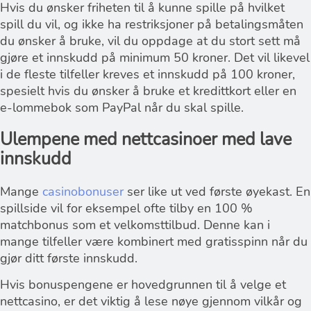
Hvis du ønsker friheten til å kunne spille på hvilket
spill du vil, og ikke ha restriksjoner på betalingsmåten
du ønsker å bruke, vil du oppdage at du stort sett må
gjøre et innskudd på minimum 50 kroner. Det vil likevel
i de fleste tilfeller kreves et innskudd på 100 kroner,
spesielt hvis du ønsker å bruke et kredittkort eller en
e-lommebok som PayPal når du skal spille.
Ulempene med nettcasinoer med lave
innskudd
Mange
casinobonuser
ser like ut ved første øyekast. En
spillside vil for eksempel ofte tilby en 100 %
matchbonus som et velkomsttilbud. Denne kan i
mange tilfeller være kombinert med gratisspinn når du
gjør ditt første innskudd.
Hvis bonuspengene er hovedgrunnen til å velge et
nettcasino, er det viktig å lese nøye gjennom vilkår og