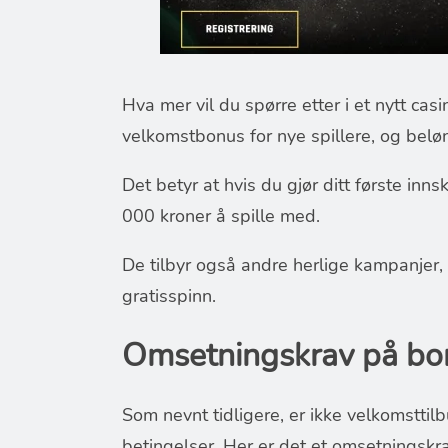
Hva mer vil du spørre etter i et nytt ca
velkomstbonus for nye spillere, og belø
Det betyr at hvis du gjør ditt første in
000 kroner å spille med.
De tilbyr også andre herlige kampanjer, 
gratisspinn.
Omsetningskrav på bon
Som nevnt tidligere, er ikke velkomstt
betingelser. Her er det et omsetningsk