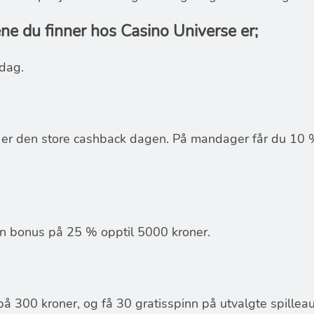
 du finner hos Casino Universe er;
 dag.
te er den store cashback dagen. På mandager får du 10 
n bonus på 25 % opptil 5000 kroner.
 300 kroner, og få 30 gratisspinn på utvalgte spillea