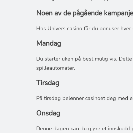
Noen av de pågående kampanjene
Hos Univers casino får du bonuser hver
Mandag
Du starter uken på best mulig vis. Det
spilleautomater.
Tirsdag
På tirsdag belønner casinoet deg med e
Onsdag
Denne dagen kan du gjøre et innskudd på