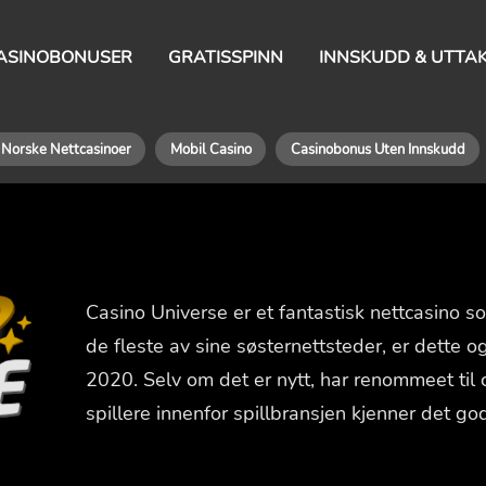
CASINOBONUSER
GRATISSPINN
INNSKUDD & UTTA
Norske Nettcasinoer
Mobil Casino
Casinobonus Uten Innskudd
Casino Universe er et fantastisk nettcasino s
de fleste av sine søsternettsteder, er dette o
2020. Selv om det er nytt, har renommeet til
spillere innenfor spillbransjen kjenner det god