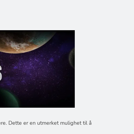
re. Dette er en utmerket mulighet til å