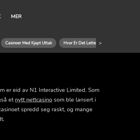
K
MER
>
Casinoer Med Kjapt Uttak
Hvor Er Det Lettest Å Vinne Penger?
om er eid av N1 Interactive Limited. Som
gså et
nytt nettcasino
som ble lansert i
 casinoet spredd seg raskt, og mange
t.