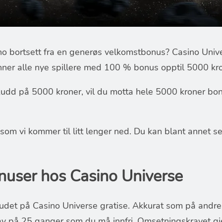
sino bortsett fra en generøs velkomstbonus? Casino Unive
nner alle nye spillere med 100 % bonus opptil 5000 kro
nskudd på 5000 kroner, vil du motta hele 5000 kroner bon
som vi kommer til litt lenger ned. Du kan blant annet s
user hos Casino Universe
ilbudet på Casino Universe gratise. Akkurat som på an
rav på 25 ganger som du må innfri. Omsetningskravet 