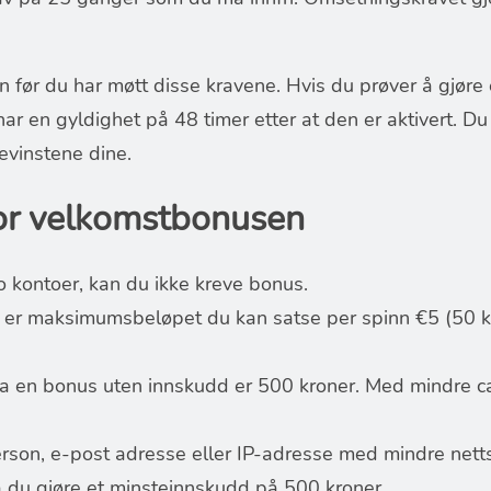
 før du har møtt disse kravene. Hvis du prøver å gjøre e
r en gyldighet på 48 timer etter at den er aktivert. D
gevinstene dine.
for velkomstbonusen
o kontoer, kan du ikke kreve bonus.
, er maksimumsbeløpet du kan satse per spinn €5 (50 kr
fra en bonus uten innskudd er 500 kroner. Med mindre c
son, e-post adresse eller IP-adresse med mindre netts
 du gjøre et minsteinnskudd på 500 kroner.