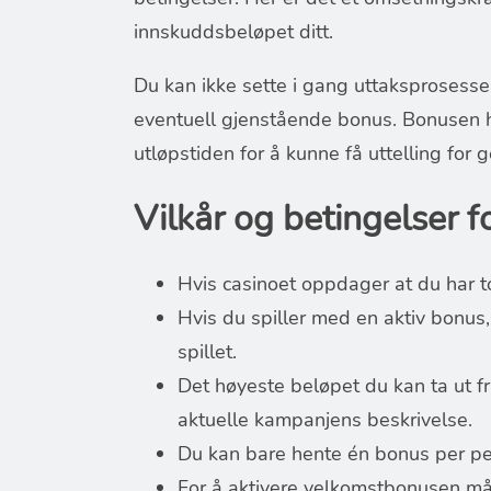
innskuddsbeløpet ditt.
Du kan ikke sette i gang uttaksprosessen
eventuell gjenstående bonus. Bonusen ha
utløpstiden for å kunne få uttelling for 
Vilkår og betingelser 
Hvis casinoet oppdager at du har t
Hvis du spiller med en aktiv bonus
spillet.
Det høyeste beløpet du kan ta ut 
aktuelle kampanjens beskrivelse.
Du kan bare hente én bonus per per
For å aktivere velkomstbonusen må