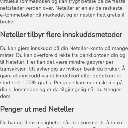
virtuelle lommeboken og kan trygt betale på de fleste
nettsteder verden over. Neteller er en av de raskeste
e-lommebøker på markedet og er nesten helt gratis å
bruke.
Neteller tilbyr flere innskuddsmetoder
Du kan gjøre innskudd på din Neteller-konto på mange
måter. Du kan overføre direkte fra bankkontoen din og
til Neteller. Her kan det være mindre gebyrer per
transaksjon, litt avhengig av hvilken bank du bruker. Å
gjøre et innskudd via et kredittkort eller debetkort er
stort sett 100% gratis. Pengene kommer raskt inn på
din e-lommebok og er da tilgjengelig når du trenger
dem.
Penger ut med Neteller
Du har og flere muligheter når det kommer til å bruke