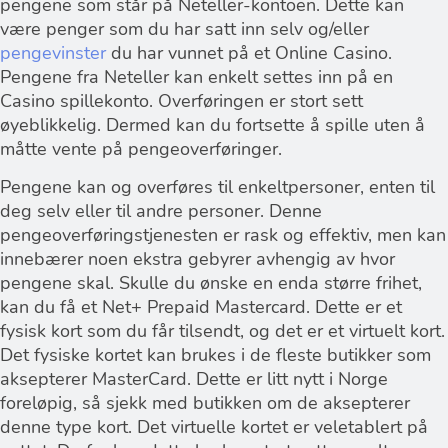
pengene som står på Neteller-kontoen. Dette kan
være penger som du har satt inn selv og/eller
pengevinster
du har vunnet på et Online Casino.
Pengene fra Neteller kan enkelt settes inn på en
Casino spillekonto. Overføringen er stort sett
øyeblikkelig. Dermed kan du fortsette å spille uten å
måtte vente på pengeoverføringer.
Pengene kan og overføres til enkeltpersoner, enten til
deg selv eller til andre personer. Denne
pengeoverføringstjenesten er rask og effektiv, men kan
innebærer noen ekstra gebyrer avhengig av hvor
pengene skal. Skulle du ønske en enda større frihet,
kan du få et Net+ Prepaid Mastercard. Dette er et
fysisk kort som du får tilsendt, og det er et virtuelt kort.
Det fysiske kortet kan brukes i de fleste butikker som
aksepterer MasterCard. Dette er litt nytt i Norge
foreløpig, så sjekk med butikken om de aksepterer
denne type kort. Det virtuelle kortet er veletablert på