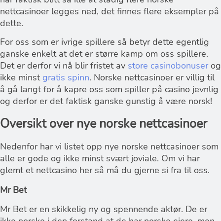
nettcasinoer legges ned, det finnes flere eksempler på
dette.
For oss som er ivrige spillere så betyr dette egentlig
ganske enkelt at det er større kamp om oss spillere.
Det er derfor vi nå blir fristet av
store casinobonuser
og
ikke minst
gratis spinn
. Norske nettcasinoer er villig til
å gå langt for å kapre oss som spiller på casino jevnlig
og derfor er det faktisk ganske gunstig å være norsk!
Oversikt over nye norske nettcasinoer
Nedenfor har vi listet opp nye norske nettcasinoer som
alle er gode og ikke minst svært joviale. Om vi har
glemt et nettcasino her så må du gjerne si fra til oss.
Mr Bet
Mr Bet er en skikkelig ny og spennende aktør. De er