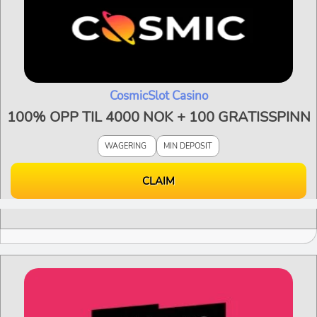
CosmicSlot Casino
100% OPP TIL 4000 NOK + 100 GRATISSPINN
WAGERING
MIN DEPOSIT
CLAIM