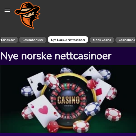
<
>
Casinosider
Casinobonuser
Nye Norske Nettcasinoer
Mobil Casino
Casinobonu
Nye norske nettcasinoer