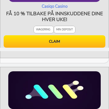
Casiqo Casino
FÅ 10 % TILBAKE PÅ INNSKUDDENE DINE
HVER UKE!
WAGERING
MIN DEPOSIT
CLAIM