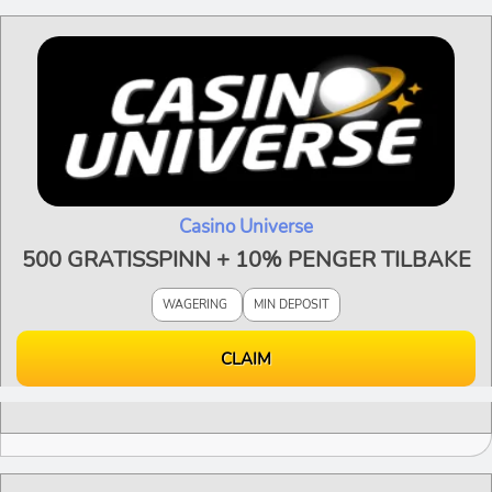
Casino Universe
500 GRATISSPINN + 10% PENGER TILBAKE
WAGERING
MIN DEPOSIT
CLAIM