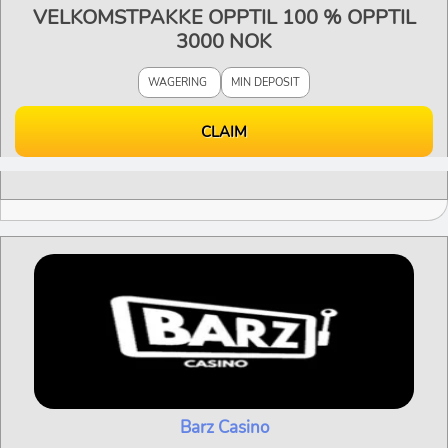
VELKOMSTPAKKE OPPTIL 100 % OPPTIL
3000 NOK
WAGERING
MIN DEPOSIT
CLAIM
Barz Casino