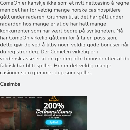
ComeOn er kanskje ikke som et nytt nettcasino å regne
men det har for veldig mange norske casinospillere
gått under radaren. Grunnen til at det har gått under
radarden hos mange er at de har hatt mange
konkurrenter som har vært bedre på synligheten. Nå
har ComeOn virkelig gått inn for å ta en possisjon,
dette gjør de ved å tilby noen veldig gode bonuser når
du registrer deg. Der ComeOn virkelig er i
verdensklasse er at de gir deg ofte bonuser etter at du
faktisk har blitt spiller. Her er det veldig mange
casinoer som glemmer deg som spiller.
Casimba