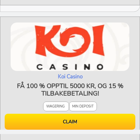
Koi Casino
FÅ 100 % OPPTIL 5000 KR, OG 15 %
TILBAKEBETALING!
WAGERING
MIN DEPOSIT
CLAIM