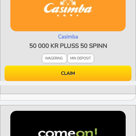
Casimba
50 000 KR PLUSS 50 SPINN
WAGERING
MIN DEPOSIT
CLAIM