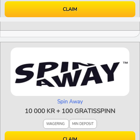
CLAIM
Spin Away
10 000 KR + 100 GRATISSPINN
WAGERING
MIN DEPOSIT
CLAIM