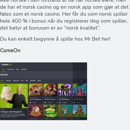
ikke norske i den forstand at de har norske eiere, men
de har et norsk casino og en norsk app som gjør at det
føles som et norsk casino. Her får du som norsk spiller
hele 400 % i bonus når du registrerer deg som spiller,
det betyr at bonusen er av “norsk kvalitet”.
Du kan enkelt begynne å spille hos Mr Bet her!
ComeOn