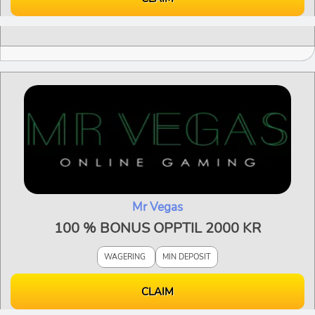
Mr Vegas
100 % BONUS OPPTIL 2000 KR
WAGERING
MIN DEPOSIT
CLAIM