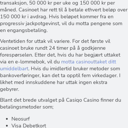
transaksjon, 50 000 kr per uke og 150 000 kr per
måned. Casinoet har rett til å betale ethvert beløp over
150 000 kr i avdrag. Hvis beløpet kommer fra en
progressiv jackpotgevinst, vil du motta pengene som
en engangsbetaling.
Ventetiden for uttak vil variere. For det første vil
casinoet bruke rundt 24 timer på å godkjenne
forespørselen. Etter det, hvis du har begjært uttaket
via en e-lommebok, vil du
motta casinouttaket ditt
umiddelbart
. Hvis du imidlertid bruker metoder som
bankoverføringer, kan det ta opptil fem virkedager. I
likhet med innskuddene har uttak ingen ekstra
gebyrer.
Blant det brede utvalget på Casiqo Casino finner du
betalingsmetoder som;
Neosurf
Visa Debetkort