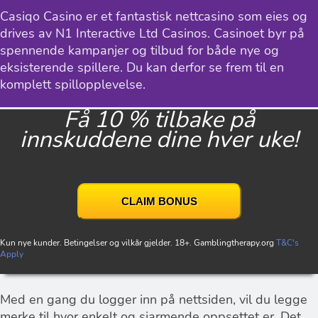
Casiqo Casino er et fantastisk nettcasino som eies og
drives av
N1 Interactive Ltd Casinos
. Casinoet byr på
spennende kampanjer og tilbud for både nye og
eksisterende spillere. Du kan derfor se frem til en
komplett spillopplevelse.
Få 10 % tilbake på
innskuddene dine hver uke!
CLAIM BONUS
Kun nye kunder. Betingelser og vilkår gjelder. 18+. Gamblingtherapy.org
T&C's
Apply
Med en gang du logger inn på nettsiden, vil du legge
merke til hvor enkelt og sjarmende oppsettet er. Det