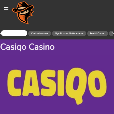
<
>
Beste Casinosider
Casinobonuser
Nye Norske Nettcasinoer
Mobil Casino
C
Casiqo Casino