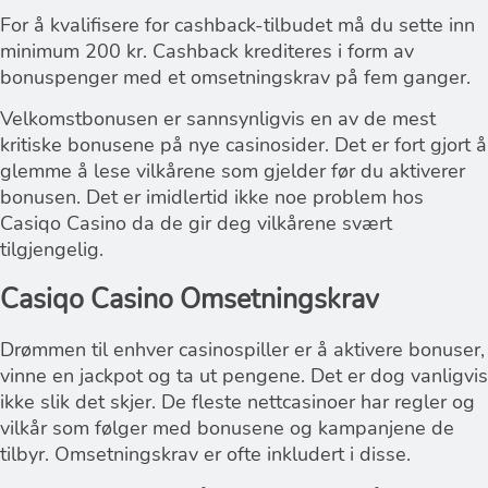
For å kvalifisere for cashback-tilbudet må du sette inn
minimum 200 kr. Cashback krediteres i form av
bonuspenger med et omsetningskrav på fem ganger.
Velkomstbonusen er sannsynligvis en av de mest
kritiske bonusene på nye casinosider. Det er fort gjort å
glemme å lese vilkårene som gjelder før du aktiverer
bonusen. Det er imidlertid ikke noe problem hos
Casiqo Casino da de gir deg vilkårene svært
tilgjengelig.
Casiqo Casino Omsetningskrav
Drømmen til enhver casinospiller er å aktivere bonuser,
vinne en jackpot og ta ut pengene. Det er dog vanligvis
ikke slik det skjer. De fleste nettcasinoer har regler og
vilkår som følger med bonusene og kampanjene de
tilbyr. Omsetningskrav er ofte inkludert i disse.