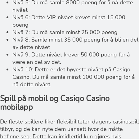
Nivå 5: Du må samle 8000 poeng for å nå dette
nivået
Nivå 6: Dette VIP-nivået krevet minst 15 000
poeng
Nivå 7: Du må samle minst 25 000 poeng
Nivå 8: Samle minst 35 000 poeng for å bli en del
av dette nivået
Nivå 9: Dette nivået krever 50 000 poeng for å
være en del av det.
Nivå 10: Dette er det høyeste nivået på Casiqo
Casino. Du må samle minst 100 000 poeng for å
nå dette nivået.
Spill på mobil og Casiqo Casino
mobilapp
De fleste spillere liker fleksibiliteten dagens casinospill
tilbyr, og de kan nyte dem uansett hvor de måtte
befinne seg. Dette kan imidlertid kun gjøres hvis