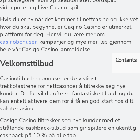
spillkategorier som spilleautomater, bordspill,
videopoker og Live Casino-spill.
Hvis du er ny når det kommer til nettcasino og ikke vet
hvor du skal begynne, er Caqino Casino er utmerket
plattform for deg. Her vil du lære mer om
casinobonuser
, kampanjer og mye mer, les gjennom
hele vår Casiqo Casino-anmeldelse.
Contents
Velkomsttilbud
Casinotilbud og bonuser er de viktigste
trekkplastrene for nettcasinoer å tiltrekke seg nye
kunder. Derfor vil du ofte se fantastiske tilbud, og du
kan enkelt aktivere dem for å få en god start hos ditt
valgte casino.
Casiqo Casino tiltrekker seg nye kunder med et
strålende cashback-tilbud som gir spillere en ukentlig
cashback på 10 % på alle tap.