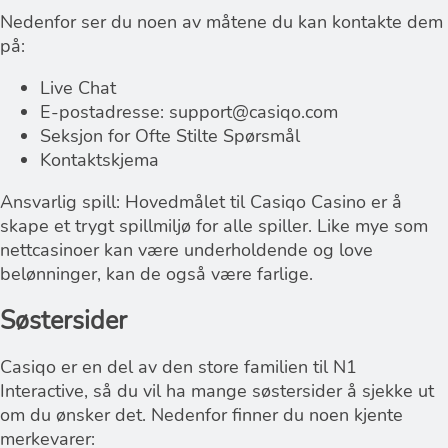
Nedenfor ser du noen av måtene du kan kontakte dem
på:
Live Chat
E-postadresse:
support@casiqo.com
Seksjon for Ofte Stilte Spørsmål
Kontaktskjema
Ansvarlig spill: Hovedmålet til Casiqo Casino er å
skape et trygt spillmiljø for alle spiller. Like mye som
nettcasinoer kan være underholdende og love
belønninger, kan de også være farlige.
Søstersider
Casiqo er en del av den store familien til N1
Interactive, så du vil ha mange søstersider å sjekke ut
om du ønsker det. Nedenfor finner du noen kjente
merkevarer: