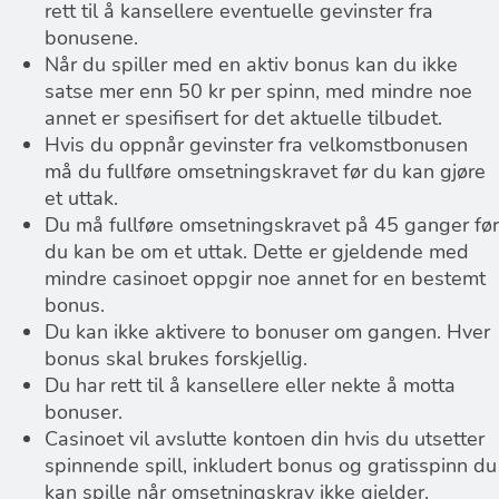
rett til å kansellere eventuelle gevinster fra
bonusene.
Når du spiller med en aktiv bonus kan du ikke
satse mer enn 50 kr per spinn, med mindre noe
annet er spesifisert for det aktuelle tilbudet.
Hvis du oppnår gevinster fra velkomstbonusen
må du fullføre omsetningskravet før du kan gjøre
et uttak.
Du må fullføre omsetningskravet på 45 ganger før
du kan be om et uttak. Dette er gjeldende med
mindre casinoet oppgir noe annet for en bestemt
bonus.
Du kan ikke aktivere to bonuser om gangen. Hver
bonus skal brukes forskjellig.
Du har rett til å kansellere eller nekte å motta
bonuser.
Casinoet vil avslutte kontoen din hvis du utsetter
spinnende spill, inkludert bonus og gratisspinn du
kan spille når omsetningskrav ikke gjelder.