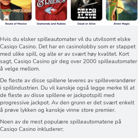
Hvis du elsker spilleautomater vil du utvilsomt elske
Casiqo Casino. Det har en casinolobby som er stappet
med ulike spill, og alle er av svært høy kvalitet. Kort
sagt, Casiqo Casino gir deg over 2000 spilleautomater
å velge mellom.
De fleste av disse spillene leveres av spilleverandører
i spillindustrien. Du vil kanskje også legge merke til at
de fleste av disse spillene er jackpotspill med
progressive jackpot. Av den grunn er det svært enkelt
å prøve lykken og kanskje vinne store premier.
Noen av de mest populære spilleautomatene på
Casiqo Casino inkluderer;