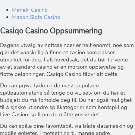
Maneki Casino
Mason Slots Casino
Casiqo Casino Oppsummering
Dagens utvalg av nettcasinoer er helt enormt, noe som
gjør det vanskelig å finne et casino som passer
utmerket for deg. I all hovedsak, det du bør forvente
av et standard casino er en morsom opplevelse og
flotte belønninger. Casiqo Casino tilbyr alt dette.
Du kan prøve lykken i de mest populære
spilleautomatene så lenge du vil, selv om du har et
budsjett du må forholde deg til. Du har også mulighet
til å sjekke ut andre spillkategorier som bordspill og
Live Casino-spill om du måtte ønske det.
Du kan spille dine favorittspill via både datamaskin og
mobile enheter. I motsetning til mange andre