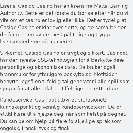
Lisens: Casiqo Casino har en lisens fra Malta Gaming
Authority. Dette er det første du bør se etter når du vil
vite om et casino er lovlig eller ikke. Det er tydelig at
Casiqo Casino er klar over dette, og de samarbeider
derfor med en av de mest pålitelige og trygge
lisensutstederne på markedet.
Sikkerhet: Casiqo Casino er trygt og sikkert. Casinoet
har den nyeste SSL-teknologien for å beskytte dine
personlige og økonomiske data. De bruker også
brannmurer for ytterligere beskyttelse. Nettsiden
benytter også en tilfeldig tallgenerator i alle spill som
sørger for at alle utfall er tilfeldige og rettferdige.
Kundeservice: Casinoet tilbyr et profesjonelt,
kunnskapsrikt og vennlig kundeserviceteam. De er
alltid klare til å hjelpe deg, når som helst på døgnet.
Du kan be om hjelp på flere forskjellige språk som
engelsk, fransk, tysk og finsk.