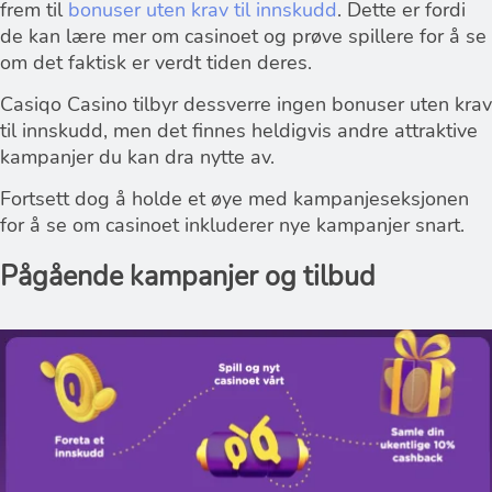
frem til
bonuser uten krav til innskudd
. Dette er fordi
de kan lære mer om casinoet og prøve spillere for å se
om det faktisk er verdt tiden deres.
Casiqo Casino tilbyr dessverre ingen bonuser uten krav
til innskudd, men det finnes heldigvis andre attraktive
kampanjer du kan dra nytte av.
Fortsett dog å holde et øye med kampanjeseksjonen
for å se om casinoet inkluderer nye kampanjer snart.
Pågående kampanjer og tilbud