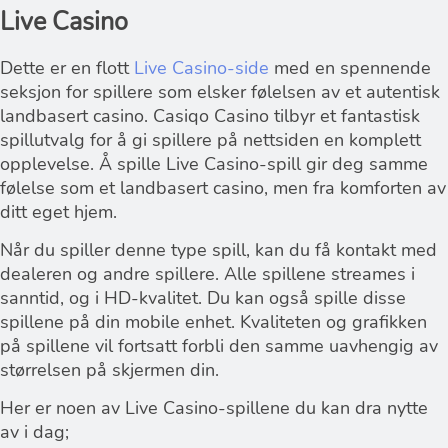
Live Casino
Dette er en flott
Live Casino-side
med en spennende
seksjon for spillere som elsker følelsen av et autentisk
landbasert casino. Casiqo Casino tilbyr et fantastisk
spillutvalg for å gi spillere på nettsiden en komplett
opplevelse. Å spille Live Casino-spill gir deg samme
følelse som et landbasert casino, men fra komforten av
ditt eget hjem.
Når du spiller denne type spill, kan du få kontakt med
dealeren og andre spillere. Alle spillene streames i
sanntid, og i HD-kvalitet. Du kan også spille disse
spillene på din mobile enhet. Kvaliteten og grafikken
på spillene vil fortsatt forbli den samme uavhengig av
størrelsen på skjermen din.
Her er noen av Live Casino-spillene du kan dra nytte
av i dag;