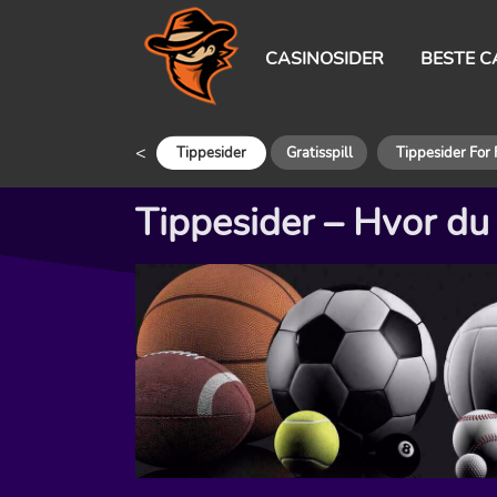
CASINOSIDER
BESTE 
<
Tippesider
Gratisspill
Tippesider For 
Tippesider – Hvor du 