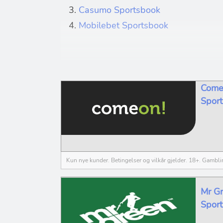
Casumo Sportsbook
Mobilebet Sportsbook
Com
Spor
Kun nye kunder. Betingelser og vilkår gjelder. 18+. Gambl
Mr G
Spor