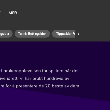
K
MER
>
gsider
Tennis Bettingsider
Tippesider For Hesteveddeløp
rt brukeropplevelsen for spillere når det
ive idrett. Vi har brukt hundrevis av
are for å presentere de 20 beste av dem