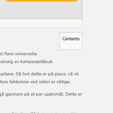
Contents
l flere universelle
 utvalg av kampanjetilbud.
llere. Så fort dette er på plass, så vil
ore faktorene ved siden er viktige.
å gå gjennom på et par spørsmål. Dette er