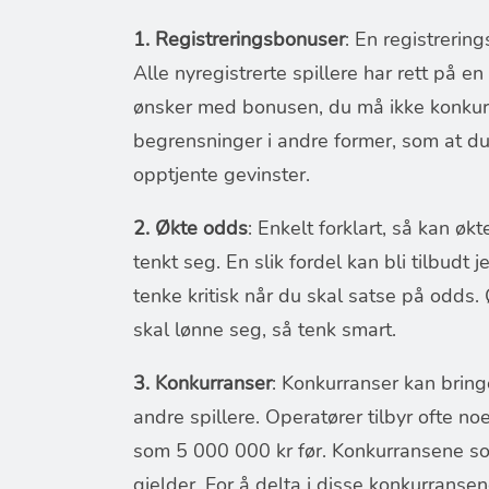
1. Registreringsbonuser
: En registrering
Alle nyregistrerte spillere har rett på e
ønsker med bonusen, du må ikke konkur
begrensninger i andre former, som at du
opptjente gevinster.
2. Økte odds
: Enkelt forklart, så kan ø
tenkt seg. En slik fordel kan bli tilbudt 
tenke kritisk når du skal satse på odds.
skal lønne seg, så tenk smart.
3. Konkurranser
: Konkurranser kan brin
andre spillere. Operatører tilbyr ofte n
som 5 000 000 kr før. Konkurransene som
gjelder. For å delta i disse konkurransen