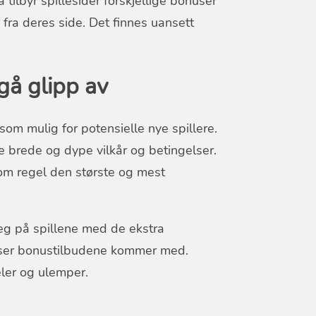
 tilbyr spillesider forskjellige bonuser
 fra deres side. Det finnes uansett
gå glipp av
som mulig for potensielle nye spillere.
 brede og dype vilkår og betingelser.
om regel den største og mest
 seg på spillene med de ekstra
gelser bonustilbudene kommer med.
ler og ulemper.