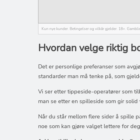
Kun nye kunder. Betingelser og vilkår gjelder. 18+. Gambl
Hvordan velge riktig b
Det er personlige preferanser som avgjør
standarder man må tenke på, som gjelder
Vi ser etter tippeside-operatører som til
man se etter en spilleside som gir solid
Når du står mellom flere sider å spille 
noe som kan gjøre valget lettere for deg