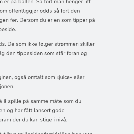
m er på ballen. Så fort man henger litt
som offentliggjør odds så fort den
gen før. Dersom du er en som tipper på
peside.
odds. De som ikke følger strømmen skiller
Velg den tippesiden som står foran og
nen, også omtalt som «juice» eller
sjonen.
 på å spille på samme måte som du
men og har fått lansert gode
ram der du kan stige i nivå.