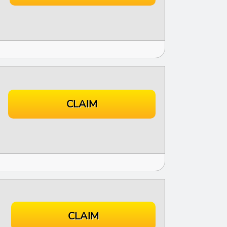
CLAIM
CLAIM