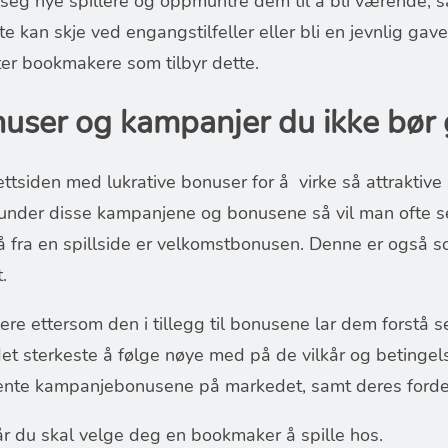
il seg nye spillere og oppmuntre dem til å bli værende, så
 kan skje ved engangstilfeller eller bli en jevnlig gave
er bookmakere som tilbyr dette.
ser og kampanjer du ikke bør 
ettsiden med lukrative bonuser for å virke så attraktive 
 under disse kampanjene og bonusene så vil man ofte se
fra en spillside er velkomstbonusen. Denne er også s
t.
illere ettersom den i tillegg til bonusene lar dem forstå
å det sterkeste å følge nøye med på de vilkår og betin
kjente kampanjebonusene på markedet, samt deres forde
 når du skal velge deg en bookmaker å spille hos.