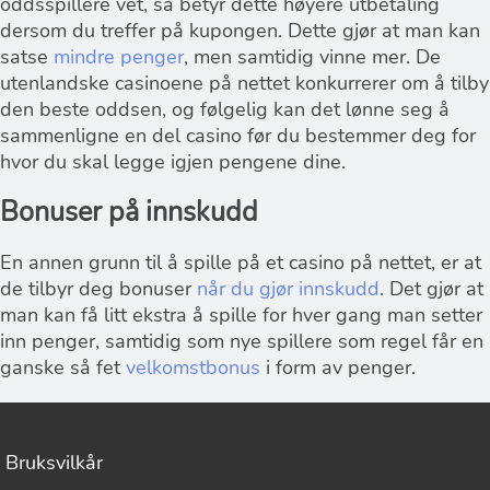
oddsspillere vet, så betyr dette høyere utbetaling
dersom du treffer på kupongen. Dette gjør at man kan
satse
mindre penger
, men samtidig vinne mer. De
utenlandske casinoene på nettet konkurrerer om å tilby
den beste oddsen, og følgelig kan det lønne seg å
sammenligne en del casino før du bestemmer deg for
hvor du skal legge igjen pengene dine.
Bonuser på innskudd
En annen grunn til å spille på et casino på nettet, er at
de tilbyr deg bonuser
når du gjør innskudd
. Det gjør at
man kan få litt ekstra å spille for hver gang man setter
inn penger, samtidig som nye spillere som regel får en
ganske så fet
velkomstbonus
i form av penger.
Bruksvilkår