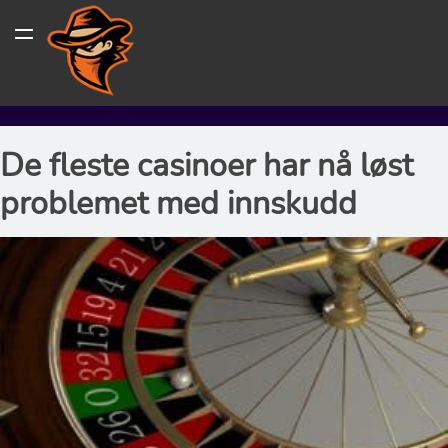
De fleste casinoer har nå løst
problemet med innskudd