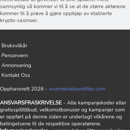
sannsynlig så kommer vi til å se at de større aktørene
kommer til å prøve å gjøre oppkjøp av etablerte
krypto-casinoer.
Bruksvilkår
Personvern
Annonsering
Kontakt Oss
Opphavsrett 2026 -
enarmedebanditter.com
ANSVARSFRASKRIVELSE
- Alle kampanjekoder eller
gratisspilltilbud, velkomstbonuser og kampanjer som
er oppført på denne siden er underlagt vilkårene og
betingelsene til de respektive operatørene.