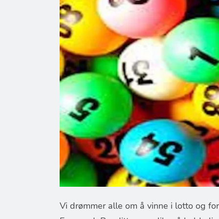
Vi drømmer alle om å vinne i lotto og for