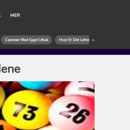
K
MER
>
Casinoer Med Kjapt Uttak
Hvor Er Det Lettest Å Vinne Penger?
dene