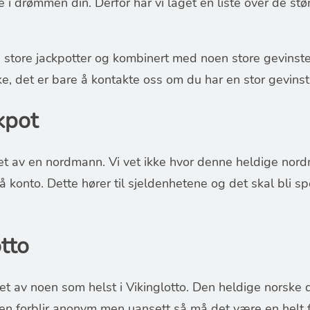
e i drømmen din. Derfor har vi laget en liste over de s
 store jackpotter og kombinert med noen store gevinster
ke, det er bare å kontakte oss om du har en stor gevinst
kpot
et av en nordmann. Vi vet ikke hvor denne heldige nordm
på konto. Dette hører til sjeldenhetene og det skal bli
otto
net av noen som helst i Vikinglotto. Den heldige norsk
n forblir anonym men uansett så må det være en helt fan