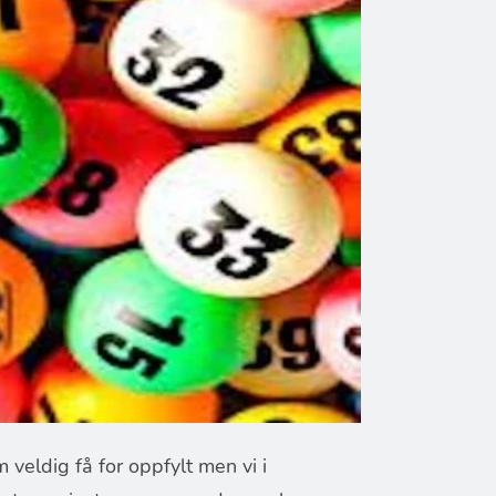
 veldig få for oppfylt men vi i