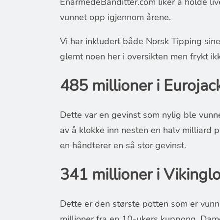
EnarmedeBanditter.com liker å holde liv
vunnet opp igjennom årene.
Vi har inkludert både Norsk Tipping sine
glemt noen her i oversikten men frykt ik
485 millioner i Eurojac
Dette var en gevinst som nylig ble vunn
av å klokke inn nesten en halv milliard 
en håndterer en så stor gevinst.
341 millioner i Vikingl
Dette er den største potten som er vun
millioner fra en 10-ukers kuppong. Dame