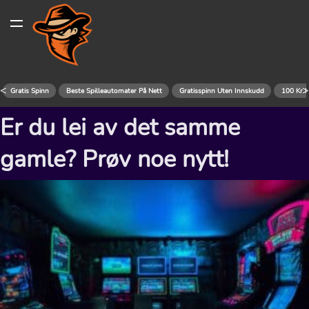
<
>
Gratis Spinn
Beste Spilleautomater På Nett
Gratisspinn Uten Innskudd
100 Kr I
Er du lei av det samme
gamle? Prøv noe nytt!