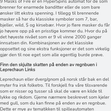
9 Masks of Fire er en HyperSpins automat for de som
brenner for enarmede banditter eller de som bare
ønsker litt ekstra spenning. I tillegg til brennende
masker så har du klassiske symboler som 7, bar,
bjeller, wild, $ og kirsebær. Hvor jo flere masker du får
jo høyere opp på en prisstige kommer du. Hvor du på
det høyeste nivået som er 9 vil vinne 2000 ganger
innsatsen din. Kombinasjonen av det klassiske
oppsettet og sine ekstra funksjoner er det som virkelig
gjør den til noe eget som alle egentlig burde prøve.
Finn den skjulte skatten på enden av regnbuen i
Leprechaun Links
Leprechaun eller dverg/gnom på norsk står bak en del
myter fra irsk folketro. Til forskjell fra våre tilsvarende
som er nisser og tusser så skal de være en kilde til
lykke og rikdom. Gjerne nærmere beskrevet som kjeler
med gull, som du kan finne på enden av en regnbue.
Dette er mye av tematikken til spilleautomaten