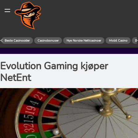
<
>
Beste Casinosider
Casinobonuser
Nye Norske Nettcasinoer
Mobil Casino
C
Evolution Gaming kjøper
NetEnt