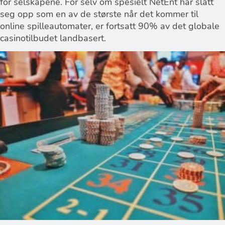
for selskapene. For selv om spesielt NetEnt har slått
seg opp som en av de største når det kommer til
online spilleautomater, er fortsatt 90% av det globale
casinotilbudet landbasert.