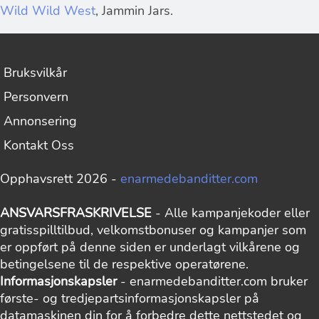
Wild Wild West
, Jammin Jars.
Bruksvilkår
Personvern
Annonsering
Kontakt Oss
Opphavsrett 2026 -
enarmedebanditter.com
ANSVARSFRASKRIVELSE
- Alle kampanjekoder eller
gratisspilltilbud, velkomstbonuser og kampanjer som
er oppført på denne siden er underlagt vilkårene og
betingelsene til de respektive operatørene.
Informasjonskapsler
- enarmedebanditter.com bruker
første- og tredjepartsinformasjonskapsler på
datamaskinen din for å forbedre dette nettstedet og