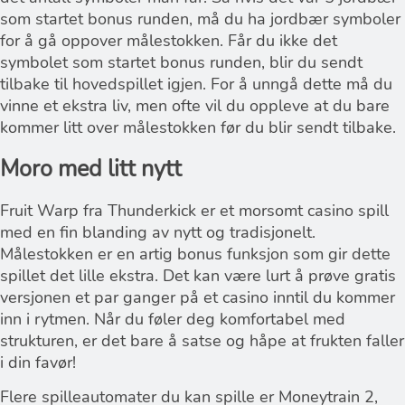
som startet bonus runden, må du ha jordbær symboler
for å gå oppover målestokken. Får du ikke det
symbolet som startet bonus runden, blir du sendt
tilbake til hovedspillet igjen. For å unngå dette må du
vinne et ekstra liv, men ofte vil du oppleve at du bare
kommer litt over målestokken før du blir sendt tilbake.
Moro med litt nytt
Fruit Warp fra Thunderkick er et morsomt casino spill
med en fin blanding av nytt og tradisjonelt.
Målestokken er en artig bonus funksjon som gir dette
spillet det lille ekstra. Det kan være lurt å prøve gratis
versjonen et par ganger på et casino inntil du kommer
inn i rytmen. Når du føler deg komfortabel med
strukturen, er det bare å satse og håpe at frukten faller
i din favør!
Flere spilleautomater du kan spille er Moneytrain 2,