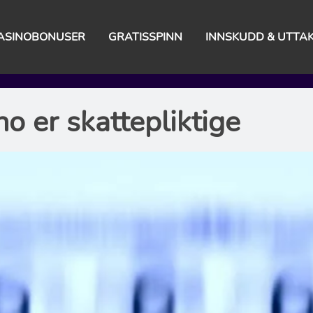
CASINOBONUSER
GRATISSPINN
INNSKUDD & UTTA
o er skattepliktige