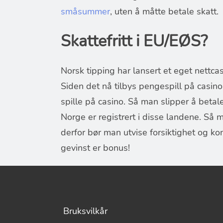
småsummer
, uten å måtte betale skatt.
Skattefritt i EU/EØS?
Norsk tipping har lansert et eget nettca
Siden det nå tilbys pengespill på casino
spille på casino. Så man slipper å betale
Norge er registrert i disse landene. Så m
derfor bør man utvise forsiktighet og ko
gevinst er bonus!
Bruksvilkår