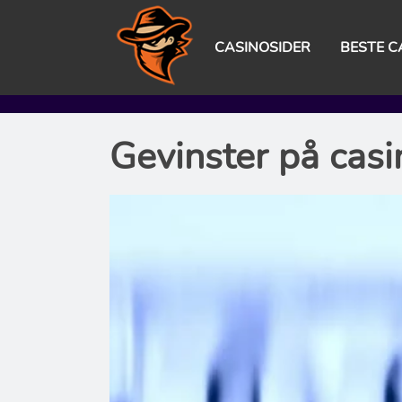
CASINOSIDER
BESTE 
Gevinster på casin