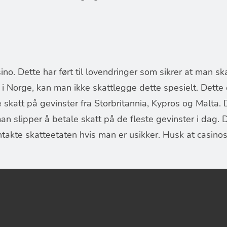
sino. Dette har ført til lovendringer som sikrer at man 
 i Norge, kan man ikke skattlegge dette spesielt. Dette
 skatt på gevinster fra Storbritannia, Kypros og Malta. D
an slipper å betale skatt på de fleste gevinster i dag. 
ntakte skatteetaten hvis man er usikker. Husk at casinos