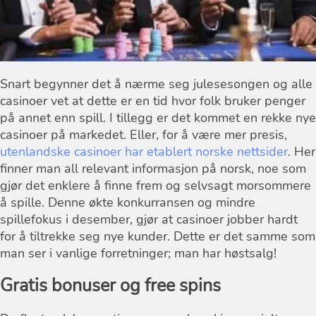
Snart begynner det å nærme seg julesesongen og alle
casinoer vet at dette er en tid hvor folk bruker penger
på annet enn spill. I tillegg er det kommet en rekke nye
casinoer på markedet. Eller, for å være mer presis,
utenlandske casinoer har etablert norske nettsider
. Her
finner man all relevant informasjon på norsk, noe som
gjør det enklere å finne frem og selvsagt morsommere
å spille. Denne økte konkurransen og mindre
spillefokus i desember, gjør at casinoer jobber hardt
for å tiltrekke seg nye kunder. Dette er det samme som
man ser i vanlige forretninger; man har høstsalg!
Gratis bonuser og free spins