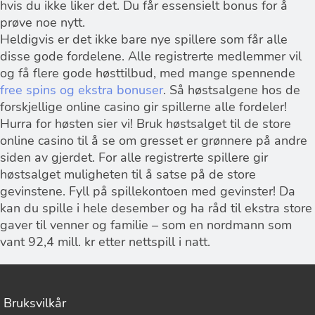
hvis du ikke liker det. Du får essensielt bonus for å
prøve noe nytt.
Heldigvis er det ikke bare nye spillere som får alle
disse gode fordelene. Alle registrerte medlemmer vil
og få flere gode høsttilbud, med mange spennende
free spins og ekstra bonuser
. Så høstsalgene hos de
forskjellige online casino gir spillerne alle fordeler!
Hurra for høsten sier vi! Bruk høstsalget til de store
online casino til å se om gresset er grønnere på andre
siden av gjerdet. For alle registrerte spillere gir
høstsalget muligheten til å satse på de store
gevinstene. Fyll på spillekontoen med gevinster! Da
kan du spille i hele desember og ha råd til ekstra store
gaver til venner og familie – som en nordmann som
vant 92,4 mill. kr etter nettspill i natt.
Bruksvilkår