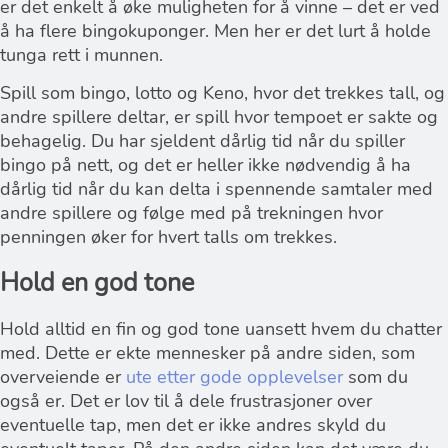
er det enkelt å øke muligheten for å vinne – det er ved
å ha flere bingokuponger. Men her er det lurt å holde
tunga rett i munnen.
Spill som bingo, lotto og Keno, hvor det trekkes tall, og
andre spillere deltar, er spill hvor tempoet er sakte og
behagelig. Du har sjeldent dårlig tid når du spiller
bingo på nett, og det er heller ikke nødvendig å ha
dårlig tid når du kan delta i spennende samtaler med
andre spillere og følge med på trekningen hvor
penningen øker for hvert talls om trekkes.
Hold en god tone
Hold alltid en fin og god tone uansett hvem du chatter
med. Dette er ekte mennesker på andre siden, som
overveiende er
ute etter gode opplevelser
som du
også er. Det er lov til å dele frustrasjoner over
eventuelle tap, men det er ikke andres skyld du