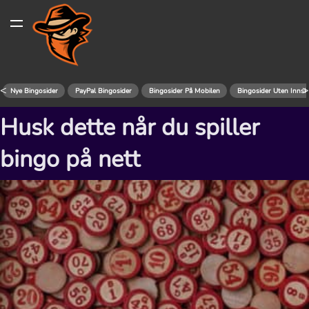
<
>
Nye Bingosider
PayPal Bingosider
Bingosider På Mobilen
Bingosider Uten Inns
Husk dette når du spiller
bingo på nett