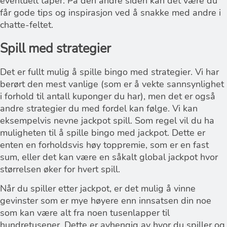
eventuelt taper. På den andre siden kan det være du
får gode tips og inspirasjon ved å snakke med andre i
chatte-feltet.
Spill med strategier
Det er fullt mulig å spille bingo med strategier. Vi har
berørt den mest vanlige (som er å vekte sannsynlighet
i forhold til antall kuponger du har), men det er også
andre strategier du med fordel kan følge. Vi kan
eksempelvis nevne jackpot spill. Som regel vil du ha
muligheten til å spille bingo med jackpot. Dette er
enten en forholdsvis høy toppremie, som er en fast
sum, eller det kan være en såkalt global jackpot hvor
størrelsen øker for hvert spill.
Når du spiller etter jackpot, er det mulig å vinne
gevinster som er mye høyere enn innsatsen din noe
som kan være alt fra noen tusenlapper til
hundretusener. Dette er avhengig av hvor du spiller og