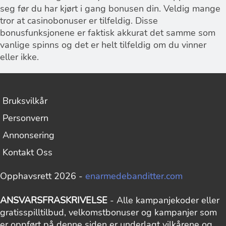
seg før du har kjørt i gang bonusen din. Veldig mange
tror at casinobonuser er tilfeldig. Disse
bonusfunksjonene er faktisk akkurat det samme som
vanlige spinns og det er helt tilfeldig om du vinner
eller ikke.
Bruksvilkår
Personvern
Annonsering
Kontakt Oss
Opphavsrett 2026 -
enarmedebanditter.com
ANSVARSFRASKRIVELSE
- Alle kampanjekoder eller
gratisspilltilbud, velkomstbonuser og kampanjer som
er oppført på denne siden er underlagt vilkårene og