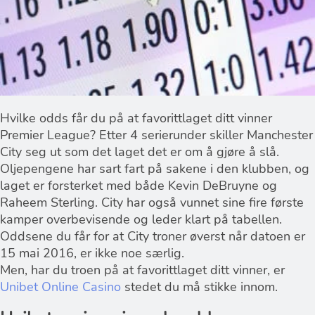
Hvilke odds får du på at favorittlaget ditt vinner
Premier League? Etter 4 serierunder skiller Manchester
City seg ut som det laget det er om å gjøre å slå.
Oljepengene har sart fart på sakene i den klubben, og
laget er forsterket med både Kevin DeBruyne og
Raheem Sterling. City har også vunnet sine fire første
kamper overbevisende og leder klart på tabellen.
Oddsene du får for at City troner øverst når datoen er
15 mai 2016, er ikke noe særlig.
Men, har du troen på at favorittlaget ditt vinner, er
Unibet Online Casino
stedet du må stikke innom.