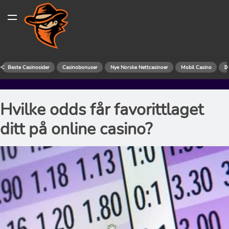
<
>
Beste Casinosider
Casinobonuser
Nye Norske Nettcasinoer
Mobil Casino
C
Hvilke odds får favorittlaget
ditt på online casino?