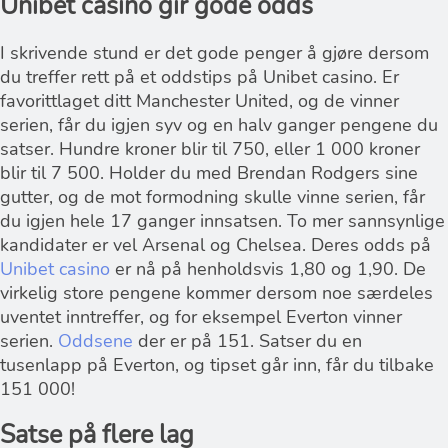
Unibet casino gir gode odds
I skrivende stund er det gode penger å gjøre dersom
du treffer rett på et oddstips på Unibet casino. Er
favorittlaget ditt Manchester United, og de vinner
serien, får du igjen syv og en halv ganger pengene du
satser. Hundre kroner blir til 750, eller 1 000 kroner
blir til 7 500. Holder du med Brendan Rodgers sine
gutter, og de mot formodning skulle vinne serien, får
du igjen hele 17 ganger innsatsen. To mer sannsynlige
kandidater er vel Arsenal og Chelsea. Deres odds på
Unibet casino
er nå på henholdsvis 1,80 og 1,90. De
virkelig store pengene kommer dersom noe særdeles
uventet inntreffer, og for eksempel Everton vinner
serien.
Oddsene
der er på 151. Satser du en
tusenlapp på Everton, og tipset går inn, får du tilbake
151 000!
Satse på flere lag