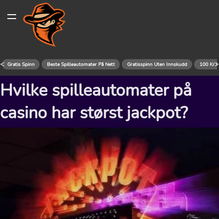
<
>
Gratis Spinn
Beste Spilleautomater På Nett
Gratisspinn Uten Innskudd
100 Kr I
Hvilke spilleautomater på
casino har størst jackpot?