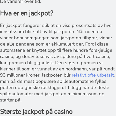
De varierer over tid.
Hva er en jackpot?
En jackpot fungerer slik at en viss prosentsats av hver
innsatssum blir satt av til jackpoten. Når noen da
vinner bonusomgangen som jackpoten tilhører, vinner
de alle pengene som er akkumulert der. Fordi disse
automatene er knyttet opp til flere hundre forskjellige
casino, og derav tusenvis av spillere på hvert casino,
kan premien bli gigantisk. Den største premien vi
kjenner til som er vunnet av en nordmann, var på rundt
93 millioner kroner. Jackpoten blir
relativt ofte utbetalt
,
men på de mest populære spilleautomatene fylles
potten opp ganske raskt igjen. I tillegg har de fleste
spilleautomater med jackpot en minimumssum de
starter på.
Største jackpot på casino