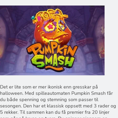
Det er lite som er mer ikonisk enn gresskar på
halloween. Med spilleautomaten Pumpkin Smash får
du både spenning og stemning som passer til
sesongen. Den har et klassisk oppsett med 3 rader og
5 rekker. Til sammen kan du få premier fra 20 linjer