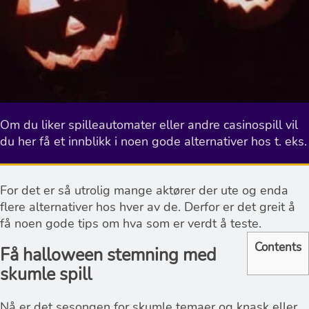
Om du liker spilleautomater eller andre casinospill vil
du her få et innblikk i noen gode alternativer hos t. eks.
For det er så utrolig mange aktører der ute og enda
flere alternativer hos hver av de. Derfor er det greit å
få noen gode tips om hva som er verdt å teste.
Contents
Få halloween stemning med
skumle spill
Nå er det sesongen for skumle temaer og knask eller