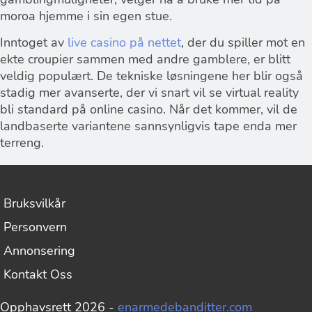
moroa hjemme i sin egen stue.
Inntoget av
live casino på nettet
, der du spiller mot en
ekte croupier sammen med andre gamblere, er blitt
veldig populært. De tekniske løsningene her blir også
stadig mer avanserte, der vi snart vil se virtual reality
bli standard på online casino. Når det kommer, vil de
landbaserte variantene sannsynligvis tape enda mer
terreng.
Bruksvilkår
Personvern
Annonsering
Kontakt Oss
Opphavsrett 2026 -
enarmedebanditter.com