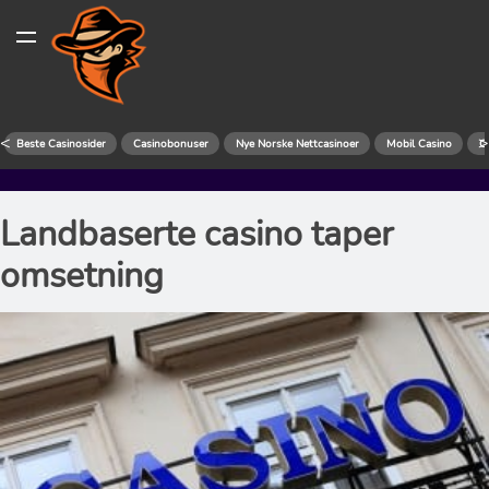
<
>
Beste Casinosider
Casinobonuser
Nye Norske Nettcasinoer
Mobil Casino
C
Landbaserte casino taper
omsetning