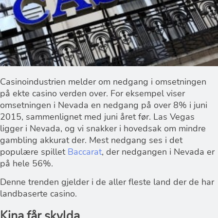
Casinoindustrien melder om nedgang i omsetningen
på ekte casino verden over. For eksempel viser
omsetningen i Nevada en nedgang på over 8% i juni
2015, sammenlignet med juni året før. Las Vegas
ligger i Nevada, og vi snakker i hovedsak om mindre
gambling akkurat der. Mest nedgang ses i det
populære spillet
Baccarat
, der nedgangen i Nevada er
på hele 56%.
Denne trenden gjelder i de aller fleste land der de har
landbaserte casino.
Kina får skylda