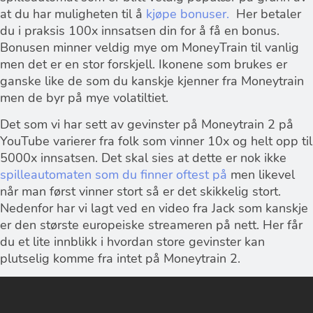
at du har muligheten til å
kjøpe bonuser.
Her betaler
du i praksis 100x innsatsen din for å få en bonus.
Bonusen minner veldig mye om MoneyTrain til vanlig
men det er en stor forskjell. Ikonene som brukes er
ganske like de som du kanskje kjenner fra Moneytrain
men de byr på mye volatiltiet.
Det som vi har sett av gevinster på Moneytrain 2 på
YouTube varierer fra folk som vinner 10x og helt opp til
5000x innsatsen. Det skal sies at dette er nok ikke
spilleautomaten som du finner oftest på
men likevel
når man først vinner stort så er det skikkelig stort.
Nedenfor har vi lagt ved en video fra Jack som kanskje
er den største europeiske streameren på nett. Her får
du et lite innblikk i hvordan store gevinster kan
plutselig komme fra intet på Moneytrain 2.