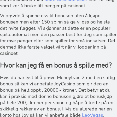
som liker å bruke litt penger på casinoet.
Vi prøvde å spinne oss til bonusen uten å kjøpe
bonusen men etter 150 spinn så ga vi oss og heiste
det hvite flagget. Vi skjønner at dette er en populær
spilleautomat men den passer best for deg som spiller
for mye penger eller som spiller for små innsatser. Det
dermed ikke første valget vårt når vi logger inn på
casinoet.
Hvor kan jeg få en bonus å spille med?
Hvis du har lyst til å prøve Moneytrain 2 med en saftig
bonus så kan vi anbefale JoyCasino som gir deg en
bonus på helt opptil 20000,- kroner. Det betyr at du
kan i praksis med denne bonusen gjøre et bonuskjøp
på hele 200,- kroner per spinn og håpe å treffe på en
skikkelig rakker av en bonus. Hvis du allerede har en
konto hos Joy så kan vi anbefale både
LeoVegas
,