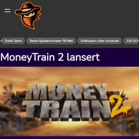
<
>
Gratis Spinn
Beste Spilleautomater På Nett
Gratisspinn Uten Innskudd
100 Kr I
MoneyTrain 2 lansert