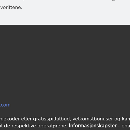
vorittene.
.com
jekoder eller gratisspilltilbud, velkomstbonuser og k
til de respektive operatørene.
Informasjonskapsler
- ena