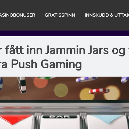
CASINOBONUSER
GRATISSPINN
INNSKUDD & UTTA
 fått inn Jammin Jars og 
fra Push Gaming