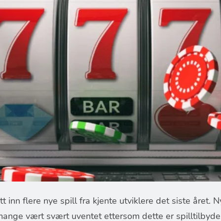
 inn flere nye spill fra kjente utviklere det siste året. Ny
ange vært svært uventet ettersom dette er spilltilbydere