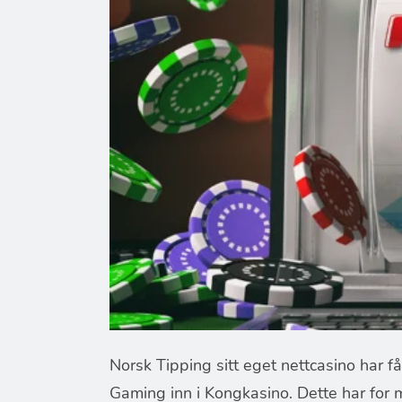
Norsk Tipping sitt eget nettcasino har fått
Gaming inn i Kongkasino. Dette har for m