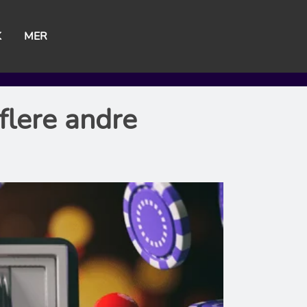
K
MER
flere andre