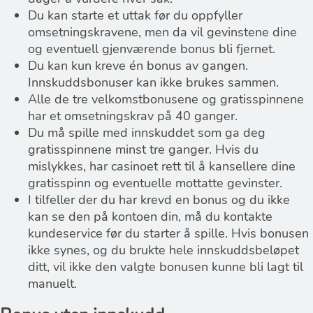
Du kan starte et uttak før du oppfyller
omsetningskravene, men da vil gevinstene dine
og eventuell gjenværende bonus bli fjernet.
Du kan kun kreve én bonus av gangen.
Innskuddsbonuser kan ikke brukes sammen.
Alle de tre velkomstbonusene og gratisspinnene
har et omsetningskrav på 40 ganger.
Du må spille med innskuddet som ga deg
gratisspinnene minst tre ganger. Hvis du
mislykkes, har casinoet rett til å kansellere dine
gratisspinn og eventuelle mottatte gevinster.
I tilfeller der du har krevd en bonus og du ikke
kan se den på kontoen din, må du kontakte
kundeservice før du starter å spille. Hvis bonusen
ikke synes, og du brukte hele innskuddsbeløpet
ditt, vil ikke den valgte bonusen kunne bli lagt til
manuelt.