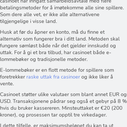
casinoet har inngått samarbeidsavtale med flere
betalingsmetoder for å imøtekomme alle sine spillere.
Som dere alle vet, er ikke alle alternativene
tilgjengelige i visse land.
Husk at før du åpner en konto, må du finne et
alternativ som fungerer bra i ditt land. Metoden skal
fungere sømløst både når det gjelder innskudd og
uttak. For å gi et bra tilbud, har casinoet både e-
lommebøker og tradisjonelle metoder.
E-lommebøker er en flott metode for spillere som
foretrekker
raske uttak fra casinoer
og ikke liker å
vente.
Casinoet støtter ulike valutaer som blant annet EUR og
USD. Transaksjonene pådrar seg også et gebyr på 8 %
hvis du bruker kassereren. Minsteuttaket er €20 (200
kroner), og prosessen tar opptil tre virkedager.
I dette tilfelle, er maksimumsbeløpet du kan ta ut