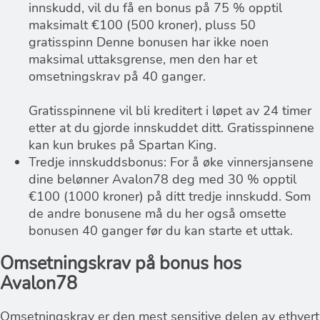
innskudd, vil du få en bonus på 75 % opptil
maksimalt €100 (500 kroner), pluss 50
gratisspinn Denne bonusen har ikke noen
maksimal uttaksgrense, men den har et
omsetningskrav på 40 ganger.
Gratisspinnene vil bli kreditert i løpet av 24 timer
etter at du gjorde innskuddet ditt. Gratisspinnene
kan kun brukes på Spartan King.
Tredje innskuddsbonus: For å øke vinnersjansene
dine belønner Avalon78 deg med 30 % opptil
€100 (1000 kroner) på ditt tredje innskudd. Som
de andre bonusene må du her også omsette
bonusen 40 ganger før du kan starte et uttak.
Omsetningskrav på bonus hos
Avalon78
Omsetningskrav er den mest sensitive delen av ethvert