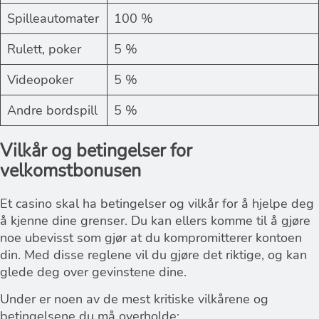
Spilleautomater
100 %
Rulett, poker
5 %
Videopoker
5 %
Andre bordspill
5 %
Vilkår og betingelser for
velkomstbonusen
Et casino skal ha betingelser og vilkår for å hjelpe deg
å kjenne dine grenser. Du kan ellers komme til å gjøre
noe ubevisst som gjør at du kompromitterer kontoen
din. Med disse reglene vil du gjøre det riktige, og kan
glede deg over gevinstene dine.
Under er noen av de mest kritiske vilkårene og
betingelsene du må overholde: