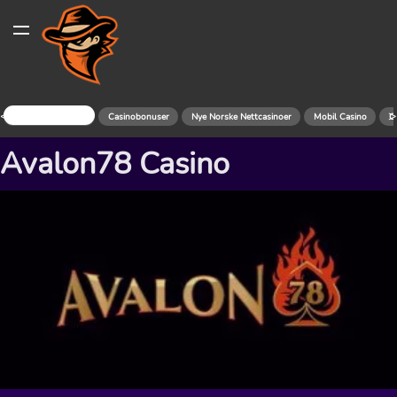
<
>
Beste Casinosider
Casinobonuser
Nye Norske Nettcasinoer
Mobil Casino
C
Avalon78 Casino