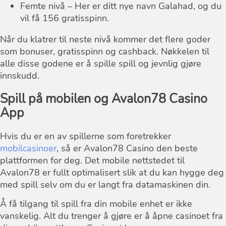
Femte nivå – Her er ditt nye navn Galahad, og du
vil få 156 gratisspinn.
Når du klatrer til neste nivå kommer det flere goder
som bonuser, gratisspinn og cashback. Nøkkelen til
alle disse godene er å spille spill og jevnlig gjøre
innskudd.
Spill på mobilen og Avalon78 Casino
App
Hvis du er en av spillerne som foretrekker
mobilcasinoer
, så er Avalon78 Casino den beste
plattformen for deg. Det mobile nettstedet til
Avalon78 er fullt optimalisert slik at du kan hygge deg
med spill selv om du er langt fra datamaskinen din.
Å få tilgang til spill fra din mobile enhet er ikke
vanskelig. Alt du trenger å gjøre er å åpne casinoet fra