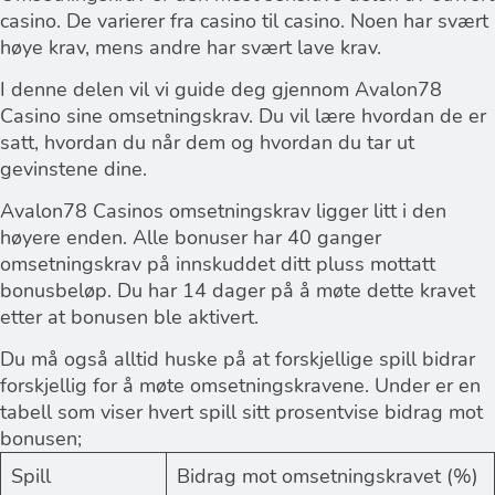
casino. De varierer fra casino til casino. Noen har svært
høye krav, mens andre har svært lave krav.
I denne delen vil vi guide deg gjennom Avalon78
Casino sine omsetningskrav. Du vil lære hvordan de er
satt, hvordan du når dem og hvordan du tar ut
gevinstene dine.
Avalon78 Casinos omsetningskrav ligger litt i den
høyere enden. Alle bonuser har 40 ganger
omsetningskrav på innskuddet ditt pluss mottatt
bonusbeløp. Du har 14 dager på å møte dette kravet
etter at bonusen ble aktivert.
Du må også alltid huske på at forskjellige spill bidrar
forskjellig for å møte omsetningskravene. Under er en
tabell som viser hvert spill sitt prosentvise bidrag mot
bonusen;
Spill
Bidrag mot omsetningskravet (%)