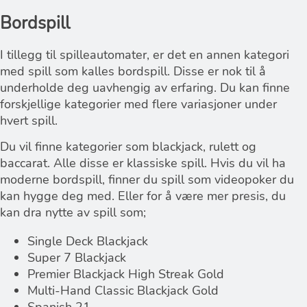
Bordspill
I tillegg til spilleautomater, er det en annen kategori
med spill som kalles bordspill. Disse er nok til å
underholde deg uavhengig av erfaring. Du kan finne
forskjellige kategorier med flere variasjoner under
hvert spill.
Du vil finne kategorier som blackjack, rulett og
baccarat. Alle disse er klassiske spill. Hvis du vil ha
moderne bordspill, finner du spill som videopoker du
kan hygge deg med. Eller for å være mer presis, du
kan dra nytte av spill som;
Single Deck Blackjack
Super 7 Blackjack
Premier Blackjack High Streak Gold
Multi-Hand Classic Blackjack Gold