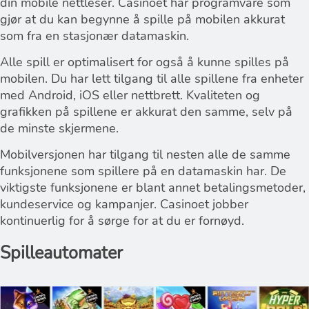
din mobile nettleser. Casinoet har programvare som
gjør at du kan begynne å spille på mobilen akkurat
som fra en stasjonær datamaskin.
Alle spill er optimalisert for også å kunne spilles på
mobilen. Du har lett tilgang til alle spillene fra enheter
med Android, iOS eller nettbrett. Kvaliteten og
grafikken på spillene er akkurat den samme, selv på
de minste skjermene.
Mobilversjonen har tilgang til nesten alle de samme
funksjonene som spillere på en datamaskin har. De
viktigste funksjonene er blant annet betalingsmetoder,
kundeservice og kampanjer. Casinoet jobber
kontinuerlig for å sørge for at du er fornøyd.
Spilleautomater