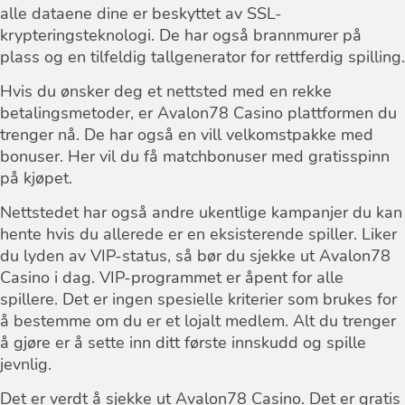
alle dataene dine er beskyttet av SSL-
krypteringsteknologi. De har også brannmurer på
plass og en tilfeldig tallgenerator for rettferdig spilling.
Hvis du ønsker deg et nettsted med en rekke
betalingsmetoder, er Avalon78 Casino plattformen du
trenger nå. De har også en vill velkomstpakke med
bonuser. Her vil du få matchbonuser med gratisspinn
på kjøpet.
Nettstedet har også andre ukentlige kampanjer du kan
hente hvis du allerede er en eksisterende spiller. Liker
du lyden av VIP-status, så bør du sjekke ut Avalon78
Casino i dag. VIP-programmet er åpent for alle
spillere. Det er ingen spesielle kriterier som brukes for
å bestemme om du er et lojalt medlem. Alt du trenger
å gjøre er å sette inn ditt første innskudd og spille
jevnlig.
Det er verdt å sjekke ut Avalon78 Casino. Det er gratis