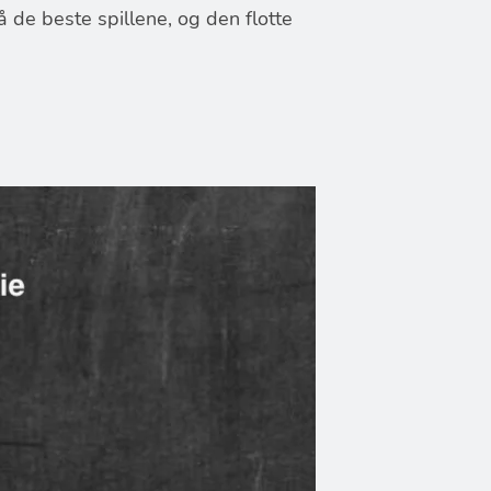
å de beste spillene, og den flotte