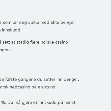
us som lar deg spille med ekte penger
n innskudd.
 sett at stadig flere norske casino
ingen.
de første gangene du setter inn penger,
norsk nettcasino på en stund.
 %. Du må gjøre et innskudd på minst