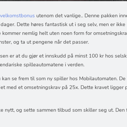
ovelkomstbonus
utenom det vanlige.. Denne pakken inn
dager. Dette høres fantastisk ut i seg selv, men er ikke h
e kommer nemlig helt uten noen form for omsetningskrav
inster, og ta ut pengene når det passer.
en er at du gjør et innskudd på minst 100 kr hos selsk
endariske spilleautomatene i verden.
 du kan se frem til som ny spiller hos Mobilautomaten. 
 det med et omsetningskrav på 25x. Dette kravet ligger
e nytt, og sette sammen tilbud som skiller seg ut. Den 