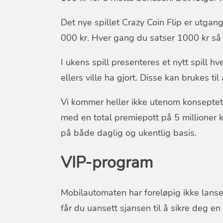
Det nye spillet Crazy Coin Flip er utga
000 kr. Hver gang du satser 1000 kr så
I ukens spill presenteres et nytt spill
ellers ville ha gjort. Disse kan brukes til
Vi kommer heller ikke utenom konsepte
med en total premiepott på 5 millioner k
på både daglig og ukentlig basis.
VIP-program
Mobilautomaten har foreløpig ikke lansert
får du uansett sjansen til å sikre deg e