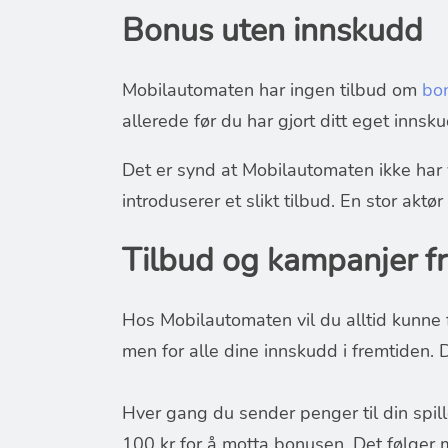
Bonus uten innskudd
Mobilautomaten har ingen tilbud om
bo
allerede før du har gjort ditt eget inn
Det er synd at Mobilautomaten ikke har va
introduserer et slikt tilbud. En stor akt
Tilbud og kampanjer f
Hos Mobilautomaten vil du alltid kunne 
men for alle dine innskudd i fremtiden. 
Hver gang du sender penger til din spi
100 kr for å motta bonusen. Det følger