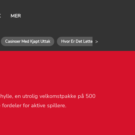
K
MER
>
Casinoer Med Kjapt Uttak
Hvor Er Det Lettest Å Vinne Penger?
 hylle, en utrolig velkomstpakke på 500
fordeler for aktive spillere.