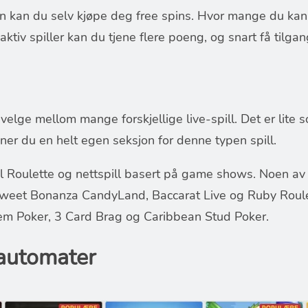
ten kan du selv kjøpe deg free spins. Hvor mange du k
tiv spiller kan du tjene flere poeng, og snart få tilgan
elge mellom mange forskjellige live-spill. Det er lite 
inner du en helt egen seksjon for denne typen spill.
 til Roulette og nettspill basert på game shows. Noen a
weet Bonanza CandyLand, Baccarat Live og Ruby Roulet
’em Poker, 3 Card Brag og Caribbean Stud Poker.
automater