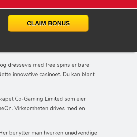
CLAIM BONUS
 og drøssevis med free spins er bare
ette innovative casinoet. Du kan blant
lskapet Co-Gaming Limited som eier
omeOn. Virksomheten drives med en
. Her benytter man hverken unødvendige