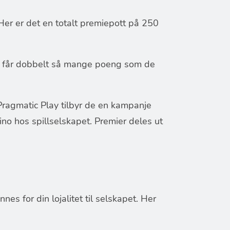
Her er det en totalt premiepott på 250
ten får dobbelt så mange poeng som de
ragmatic Play tilbyr de en kampanje
ino hos spillselskapet. Premier deles ut
es for din lojalitet til selskapet. Her