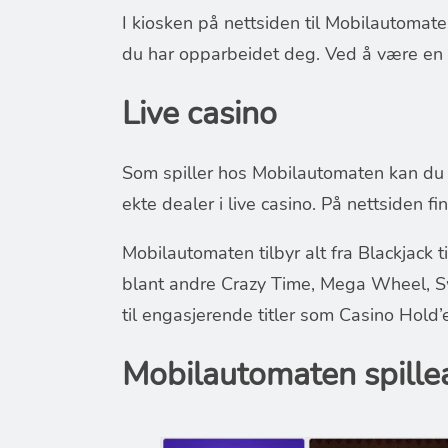
I kiosken på nettsiden til Mobilautoma
du har opparbeidet deg. Ved å være en ak
Live casino
Som spiller hos Mobilautomaten kan du v
ekte dealer i live casino. På nettsiden f
Mobilautomaten tilbyr alt fra Blackjack
blant andre Crazy Time, Mega Wheel, S
til engasjerende titler som Casino Hold
Mobilautomaten spille