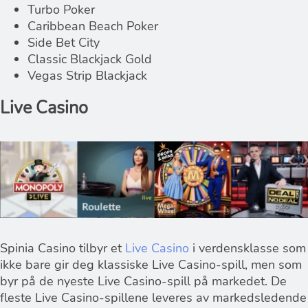
Turbo Poker
Caribbean Beach Poker
Side Bet City
Classic Blackjack Gold
Vegas Strip Blackjack
Live Casino
Spinia Casino tilbyr et
Live Casino
i verdensklasse som
ikke bare gir deg klassiske Live Casino-spill, men som
byr på de nyeste Live Casino-spill på markedet. De
fleste Live Casino-spillene leveres av markedsledende