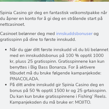
Spinia Casino gir deg en fantastisk velkomstpakke når
du åpner en konto for å gi deg en strålende start på
nettcasinoet.
Casinoet belønner deg med
innskuddsbonuser
og
gratisspinn på dine to første innskudd.
Når du gjør ditt første innskudd vil du bli belønnet
med en innskuddsbonus på 100 % opptil 1000
kr, pluss 25 gratisspinn. Gratisspinnene kan kun
benyttes i Big Bass Bonanza. For å aktivere
tilbudet må du bruke følgende kampanjekode:
PINACOLADA.
På ditt andre innskudd gir Spinia Casino deg en
bonus på 50 % opptil 1500 kr og 25 grtaisspinn.
Du kan kun bruke gratisspinnene i Fishing’ Reels.
Kampanjekoden du må bruke er: MOJITO.