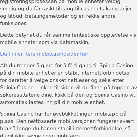
registreringsprosessen på mobile enheter veldig
smidig og du får raskt tilgang til casinoets kampanjer
og tilbud, betalingsmetoder og en rekke andre
funksjoner.
Dette betyr at du får samme fantastiske opplevelse via
mobile enheter som via datamaskin.
Du finner flere mobilcasinosider her
Alt du trenger å gjøre for å få tilgang til Spinia Casino
på din mobile enhet er en stabil internettforbindelse,
for deretter å velge ønsket nettleser og søke etter
Spinia Casino. Linken til siden vil du finne på toppen av
søkeresultatene dine, klikk på den og Spinia Casino vil
automatisk lastes inn på din mobile enhet.
Spinia Casino har for øyeblikket ingen mobilapp på
plass. Den nettbaserte mobilversjonen fungerer svært
bra så lenge du har en stabil internettforbindelse, så
du vil ikke savne noen mobilapp.