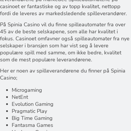
casinoet er fantastiske og av topp kvalitet, nettopp
fordi de leveres av markedsledende spilleverandører.
På Spinia Casino vil du finne spilleautomater fra over
45 av de beste selskapene, som alle har kvalitet i
fokus. Casinoet omfavner også spilleautomater fra nye
selskaper i bransjen som har vist seg å levere
populære spill med samme, om ikke bedre, kvalitet
som de mest populære leverandørene.
Her er noen av spilleverandørene du finner på Spinia
Casino;
Microgaming
NetEnt
Evolution Gaming
Pragmatic Play
Big Time Gaming
Fantasma Games