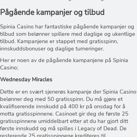
Pågående kampanjer og tilbud
Spinia Casino har fantastiske pågående kampanjer og
tilbud som belønner spillere med daglige og ukentlige
tilbud. Kampanjene er stappet med gratisspinn,
innskuddsbonuser og daglige turneringer.
Her er noen av de pågående kampanjene på Spinia
Casino;
Wednesday Miracles
Dette er en svært sjenerøs kampanje der Spinia Casino
belønner deg med 50 gratisspinn. Du må gjøre et
kvalifiserende innskudd på 400 kr på onsdag for å
motta gratisspinnene. Casinoet gir deg de første 25
gratisspinnene umiddelbart etter at du har gjort ditt
første innskudd og må spilles i Legacy of Dead. De
resterende 25 gratisspinnene krediteres til