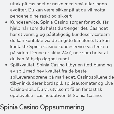
uttak på casinoet er raske med små eller ingen
avgifter. Du kan være sikker på at du vil motta
pengene dine raskt og sikkert.
Kundeservice. Spinia Casino sørger for at du får
hjelp når som du helst du trenger det. Casinoet
har et vennlig og påliteligelig kundeserviceteam
du kan kontakte via de angitte kanalene. Du kan
kontakte Spinia Casino kundeservice via lenken
på siden. Denne er aktiv 24/7, noe som betyr at
du kan få hjelp døgnet rundt.
Spillkvalitet. Spinia Casino tilbyr en flott blanding
av spill med høy kvalitet fra de beste
spilleverandørene på markedet. Casinospillene de
tilbyr inkluderer bordspill, spilleautomater og Live
Casino-spill. Du vil utvilsomt få en fantastisk
opplevelse i casinolobbyen til Spinia Casino.
Spinia Casino Oppsummering