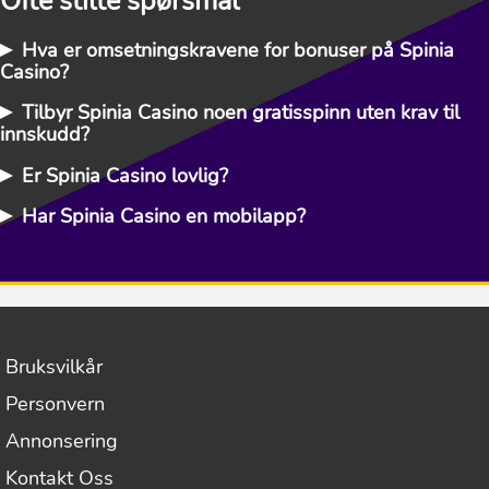
Ofte stilte spørsmål
Hva er omsetningskravene for bonuser på Spinia
Casino?
For de to første innskuddsbonusene og medfølgende
Tilbyr Spinia Casino noen gratisspinn uten krav til
innskudd?
gratisspinn på Spinia Casino vil det være et
omsetningskrav på 40 ganger.
Spinia Casino tilbyr dessverre ingen gratisspinn uten
Er Spinia Casino lovlig?
krav til innskudd. Du kan imidlertid prøve de aller
Spinia Casino har en lisens fra Malta Gaming Authority.
Har Spinia Casino en mobilapp?
fleste casinospillene i demomodus, noe som lar deg
Dette beviser lovligheten til casinoet i casinoindustrien.
prøve spillene helt gratis før du eventuelt spiller med
Spinia Casino tilbyr for øyeblikket ingen mobilapp, men
ekte penger.
nettsiden fungerer utmerket på en rekke mobile
enheter som du kan få tilgang til casinoet med.
Bruksvilkår
Personvern
Annonsering
Kontakt Oss