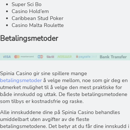
Super Sci Bo
Casino Hold’em
Caribbean Stud Poker
Casino Malta Roulette
Betalingsmetoder
Spinia Casino gir sine spillere mange
betalingsmetoder
å velge mellom, noe som gir deg en
utmerket mulighet til å velge den mest praktiske for
både innskudd og uttak. De fleste betalingsmetodene
som tilbys er kostnadsfrie og raske.
Alle innskuddene dine på Spinia Casino behandles
umiddelbart uten avgifter av de fleste
betalingsmetodene. Det betyr at du får dine innskudd i