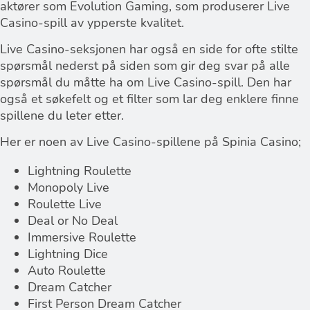
aktører som Evolution Gaming, som produserer Live
Casino-spill av ypperste kvalitet.
Live Casino-seksjonen har også en side for ofte stilte
spørsmål nederst på siden som gir deg svar på alle
spørsmål du måtte ha om Live Casino-spill. Den har
også et søkefelt og et filter som lar deg enklere finne
spillene du leter etter.
Her er noen av Live Casino-spillene på Spinia Casino;
Lightning Roulette
Monopoly Live
Roulette Live
Deal or No Deal
Immersive Roulette
Lightning Dice
Auto Roulette
Dream Catcher
First Person Dream Catcher