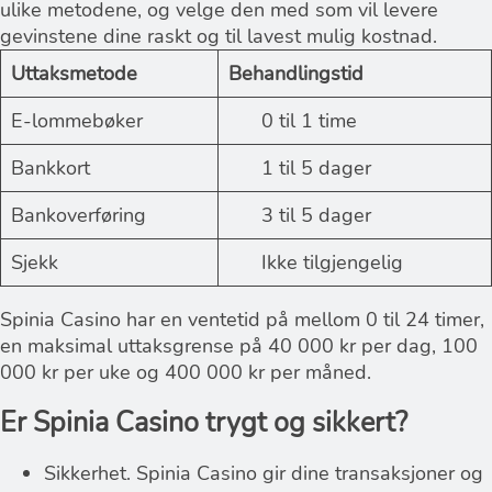
ulike metodene, og velge den med som vil levere
gevinstene dine raskt og til lavest mulig kostnad.
Uttaksmetode
Behandlingstid
E-lommebøker
0 til 1 time
Bankkort
1 til 5 dager
Bankoverføring
3 til 5 dager
Sjekk
Ikke tilgjengelig
Spinia Casino har en ventetid på mellom 0 til 24 timer,
en maksimal uttaksgrense på 40 000 kr per dag, 100
000 kr per uke og 400 000 kr per måned.
Er Spinia Casino trygt og sikkert?
Sikkerhet. Spinia Casino gir dine transaksjoner og