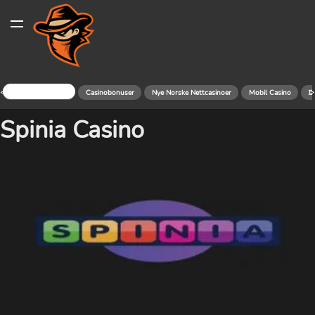
<
>
Beste Casinosider
Casinobonuser
Nye Norske Nettcasinoer
Mobil Casino
C
Spinia Casino