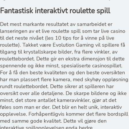
Fantastisk interaktivt roulette spill
Det mest markante resultatet av samarbeidet er
lanseringen av et live roulette spill som tar live casino
til det neste nivået (les 10 tips for å vinne på live
roulette). Takket være Evolution Gaming vil spillere få
tilgang til krystallskarpe bilder, fra flere vinkler, av
roulettebordet. Dette gir en ekstra dimensjon til dette
spennende og ikke minst, spesialiserte casinospillet.
For å få den beste kvaliteten og den beste oversikten
har man plassert flere kamera, med skyhøy oppløsning
rundt roulettebordet. Dette sikrer at spilleren har
oversikt over alle detaljene. De skarpe bildene og ikke
minst, det store antallet kameravinkler, gjør at det
føles som man er der. Det blir en helt unik, interaktiv
opplevelse. Forhåpentligvis kommer det flere bordspill
med samme gode kvalitet. Dette vil gjøre den
interaktive spillopplevelsen enda bedre.