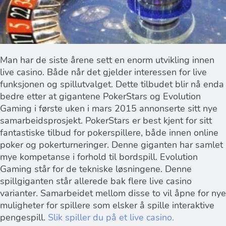
Man har de siste årene sett en enorm utvikling innen
live casino. Både når det gjelder interessen for live
funksjonen og spillutvalget. Dette tilbudet blir nå enda
bedre etter at gigantene PokerStars og Evolution
Gaming i første uken i mars 2015 annonserte sitt nye
samarbeidsprosjekt. PokerStars er best kjent for sitt
fantastiske tilbud for pokerspillere, både innen online
poker og pokerturneringer. Denne giganten har samlet
mye kompetanse i forhold til bordspill. Evolution
Gaming står for de tekniske løsningene. Denne
spillgiganten står allerede bak flere live casino
varianter. Samarbeidet mellom disse to vil åpne for nye
muligheter for spillere som elsker å spille interaktive
pengespill.
Slik spiller du på et live casino.