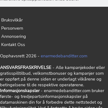
Bruksvilkår
Personvern
Annonsering
Kontakt Oss
Opphavsrett 2026 -
enarmedebanditter.com
ANSVARSFRASKRIVELSE
- Alle kampanjekoder eller
gratisspilltilbud, velkomstbonuser og kampanjer som
er oppført på denne siden er underlagt vilkårene og
betingelsene til de respektive operatørene.
Informasjonskapsler
- enarmedebanditter.com bruker
første- og tredjepartsinformasjonskapsler på
datamaskinen din for å forbedre dette nettstedet og