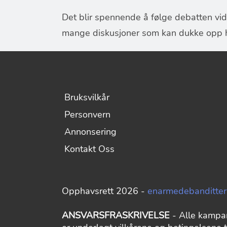
Det blir spennende å følge debatten vid
mange diskusjoner som kan dukke opp h
Bruksvilkår
Personvern
Annonsering
Kontakt Oss
Opphavsrett 2026 -
enarmedebanditter
ANSVARSFRASKRIVELSE
- Alle kampan