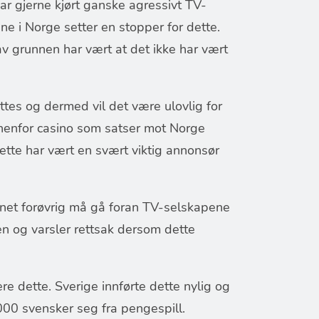
r gjerne kjørt ganske agressivt TV-
e i Norge setter en stopper for dette.
av grunnen har vært at det ikke har vært
ttes og dermed vil det være ulovlig for
innenfor casino som satser mot Norge
ette har vært en svært viktig annonsør
net forøvrig må gå foran TV-selskapene
gen og varsler rettsak dersom dette
re dette. Sverige innførte dette nylig og
9000 svensker seg fra pengespill.