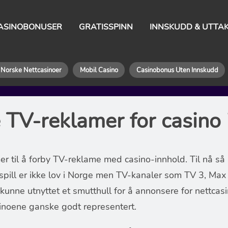
CASINOBONUSER
GRATISSPINN
INNSKUDD & UTTA
Norske Nettcasinoer
Mobil Casino
Casinobonus Uten Innskudd
ke TV-reklamer for casino
 til å forby TV-reklame med casino-innhold. Til nå så
ill er ikke lov i Norge men TV-kanaler som TV 3, Max o
 kunne utnyttet et smutthull for å annonsere for nettca
sinoene ganske godt representert.