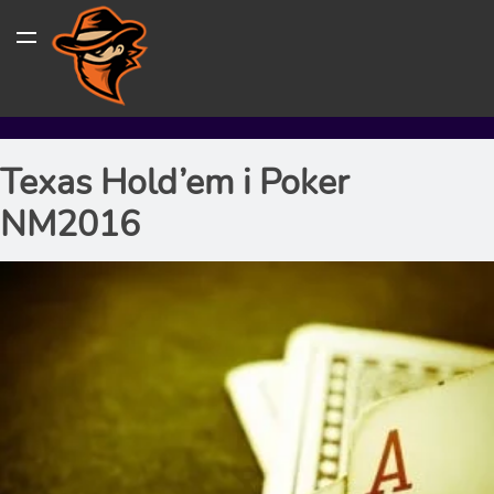
Texas Hold’em i Poker
NM2016