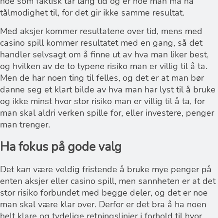
noe som faktisk tar lang tid og er noe man må ha
tålmodighet til, for det gir ikke samme resultat.
Med aksjer kommer resultatene over tid, mens med
casino spill kommer resultatet med en gang, så det
handler selvsagt om å finne ut av hva man liker best,
og hvilken av de to typene risiko man er villig til å ta.
Men de har noen ting til felles, og det er at man bør
danne seg et klart bilde av hva man har lyst til å bruke
og ikke minst hvor stor risiko man er villig til å ta, for
man skal aldri verken spille for, eller investere, penger
man trenger.
Ha fokus på gode valg
Det kan være veldig fristende å bruke mye penger på
enten aksjer eller casino spill, men sannheten er at det
stor risiko forbundet med begge deler, og det er noe
man skal være klar over. Derfor er det bra å ha noen
helt klare og tydelige retningslinjer i forhold til hvor