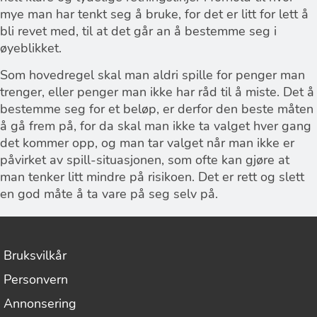
mye man har tenkt seg å bruke, for det er litt for lett å
bli revet med, til at det går an å bestemme seg i
øyeblikket.
Som hovedregel skal man aldri spille for penger man
trenger, eller penger man ikke har råd til å miste. Det å
bestemme seg for et beløp, er derfor den beste måten
å gå frem på, for da skal man ikke ta valget hver gang
det kommer opp, og man tar valget når man ikke er
påvirket av spill-situasjonen, som ofte kan gjøre at
man tenker litt mindre på risikoen. Det er rett og slett
en god måte å ta vare på seg selv på.
Bruksvilkår
Personvern
Annonsering