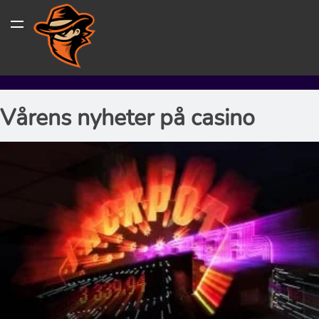
Vårens nyheter på casino