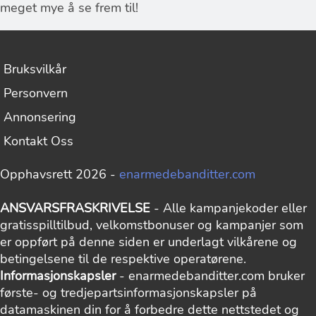
meget mye å se frem til!
Bruksvilkår
Personvern
Annonsering
Kontakt Oss
Opphavsrett 2026 -
enarmedebanditter.com
ANSVARSFRASKRIVELSE
- Alle kampanjekoder eller
gratisspilltilbud, velkomstbonuser og kampanjer som
er oppført på denne siden er underlagt vilkårene og
betingelsene til de respektive operatørene.
Informasjonskapsler
- enarmedebanditter.com bruker
første- og tredjepartsinformasjonskapsler på
datamaskinen din for å forbedre dette nettstedet og