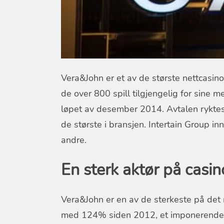
Vera&John er et av de største nettcasinoe
de over 800 spill tilgjengelig for sine 
løpet av desember 2014. Avtalen ryktes 
de største i bransjen. Intertain Group 
andre.
En sterk aktør på casi
Vera&John er en av de sterkeste på det 
med 124% siden 2012, et imponerende 