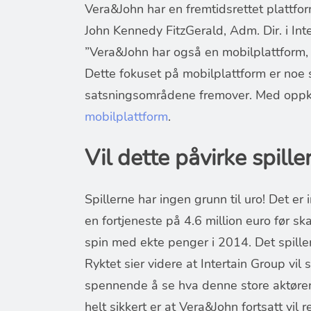
Vera&John har en fremtidsrettet plattfor
John Kennedy FitzGerald, Adm. Dir. i In
”Vera&John har også en mobilplattform
Dette fokuset på mobilplattform er noe s
satsningsområdene fremover. Med oppkjø
mobilplattform
.
Vil dette påvirke spill
Spillerne har ingen grunn til uro! Det 
en fortjeneste på 4.6 million euro før s
spin med ekte penger i 2014. Det spillern
Ryktet sier videre at Intertain Group vil
spennende å se hva denne store aktøren
helt sikkert er at Vera&John fortsatt vil