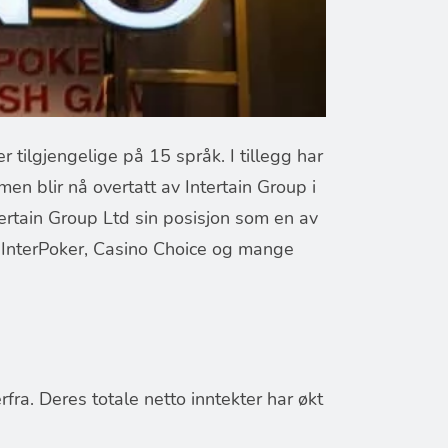
 tilgjengelige på 15 språk. I tillegg har
en blir nå overtatt av Intertain Group i
ertain Group Ltd sin posisjon som en av
o, InterPoker, Casino Choice og mange
ra. Deres totale netto inntekter har økt