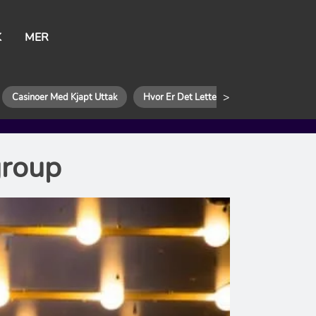
K
MER
>
Casinoer Med Kjapt Uttak
Hvor Er Det Lettest Å Vinne Penger?
group