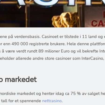
ne på verdensbasis. Casinoet er tilstede i 11 land og er
mer enn 490 000 registrerte brukere. Hele denne plattform
å være verdt rundt 89 milioner Euro og vil bekrefte Int
inneholder allerede andre store casinoer som InterCasin
no markedet
nordiske markedet og henter idag ca 75 % av salget herf
tall for et spennende
nettcasino
.