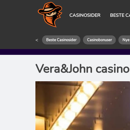
CASINOSIDER
BESTE 
<
Beste Casinosider
Casinobonuser
Nye 
Vera&John casino 