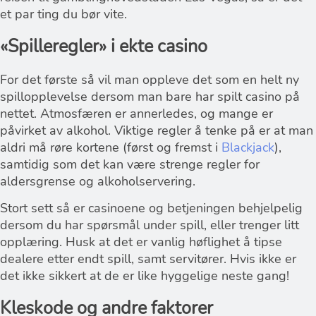
et par ting du bør vite.
«Spilleregler» i ekte casino
For det første så vil man oppleve det som en helt ny
spillopplevelse dersom man bare har spilt casino på
nettet. Atmosfæren er annerledes, og mange er
påvirket av alkohol. Viktige regler å tenke på er at man
aldri må røre kortene (først og fremst i
Blackjack
),
samtidig som det kan være strenge regler for
aldersgrense og alkoholservering.
Stort sett så er casinoene og betjeningen behjelpelig
dersom du har spørsmål under spill, eller trenger litt
opplæring. Husk at det er vanlig høflighet å tipse
dealere etter endt spill, samt servitører. Hvis ikke er
det ikke sikkert at de er like hyggelige neste gang!
Kleskode og andre faktorer