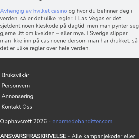
Avhengig av hvilket casino
og hvor du befinner deg i
verden, så er det ulike regler. I Las Vegas er det
sjeldent noen kleskode på dagtid, men man pynter seg
gjerne litt om kvelden – eller mye. I Sverige slipper
man ikke inn på casinoene dersom man har drukket, så
det er ulike regler over hele verden.
Bruksvilkår
Personvern
Annonsering
Kontakt Oss
Opphavsrett 2026 -
enarmedebanditter.com
ANSVARSFRASKRIVELSE
- Alle kampanjekoder eller