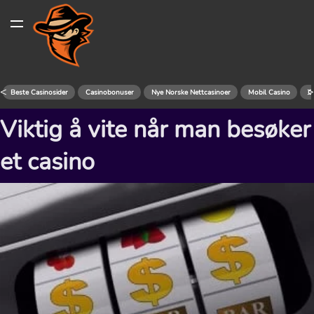
<
>
Beste Casinosider
Casinobonuser
Nye Norske Nettcasinoer
Mobil Casino
C
Viktig å vite når man besøker
et casino