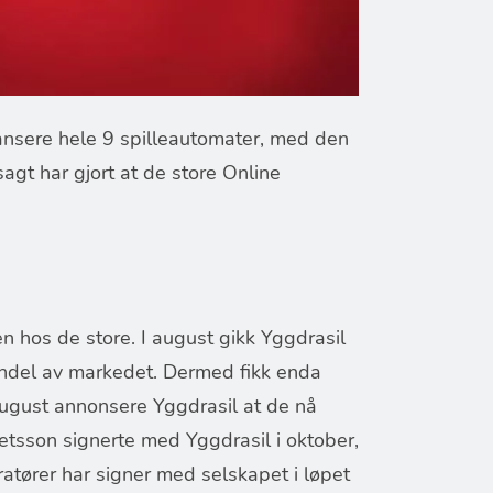
 lansere hele 9 spilleautomater, med den
agt har gjort at de store Online
n hos de store. I august gikk Yggdrasil
andel av markedet. Dermed fikk enda
 august annonsere Yggdrasil at de nå
tsson signerte med Yggdrasil i oktober,
ratører har signer med selskapet i løpet