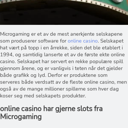
Microgaming er et av de mest anerkjente selskapene
som produserer software for
online casino
. Selskapet
hat vært på topp i en årrekke, siden det ble etablert i
1994, og samtidig lanserte et av de første ekte online
casino. Selskapet har servert en rekke populære spill
gjennom årene, og er vanligvis i teten når det gjelder
både grafikk og lyd. Derfor er produktene som
serveres både verdsatt av de fleste online casino, men
også av de mange millioner spillerne som hver dag
koser seg med selskapets produkter.
online casino har gjerne slots fra
Microgaming