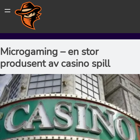
Microgaming – en stor
produsent av casino spill