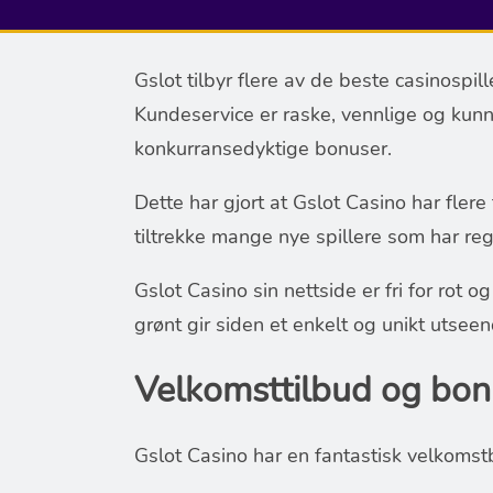
Gslot tilbyr flere av de beste casinosp
Kundeservice er raske, vennlige og kunns
konkurransedyktige bonuser.
Dette har gjort at Gslot Casino har fler
tiltrekke mange nye spillere som har re
Gslot Casino sin nettside er fri for rot
grønt gir siden et enkelt og unikt utsee
Velkomsttilbud og bon
Gslot Casino har en fantastisk velkomstb