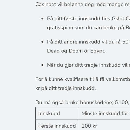
Casinoet vil belønne deg med mange mat
På ditt første innskudd hos Gslot 
gratisspinn som du kan bruke på B
På ditt andre innskudd vil du få 50
Dead og Doom of Egypt.
Når du gjør ditt tredje innskudd vi
For å kunne kvalifisere til å få velkom
kr på ditt tredje innskudd.
Du må også bruke bonuskodene; G100, G
Innskudd
Minste innskudd for
Første innskudd
200 kr