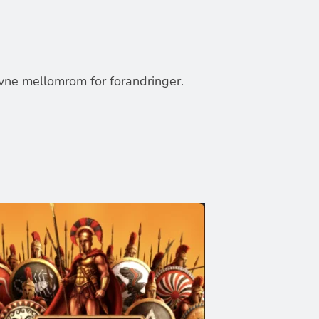
evne mellomrom for forandringer.