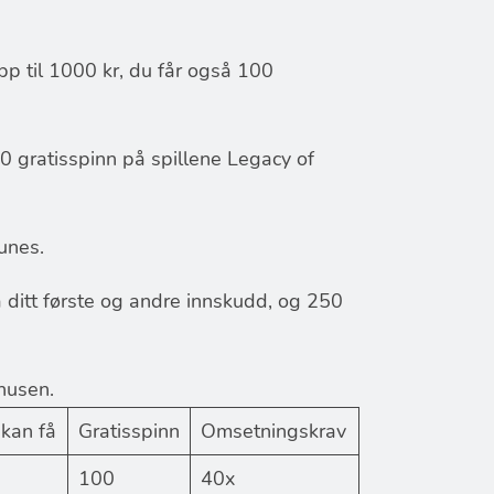
p til 1000 kr, du får også 100
0 gratisspinn på spillene Legacy of
unes.
 ditt første og andre innskudd, og 250
onusen.
kan få
Gratisspinn
Omsetningskrav
100
40x