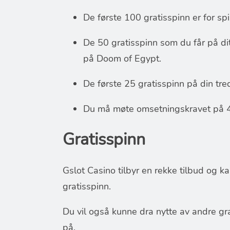
De første 100 gratisspinn er for spi
De 50 gratisspinn som du får på di
på Doom of Egypt.
De første 25 gratisspinn på din tre
Du må møte omsetningskravet på 40
Gratisspinn
Gslot Casino tilbyr en rekke tilbud og 
gratisspinn.
Du vil også kunne dra nytte av andre gra
på.