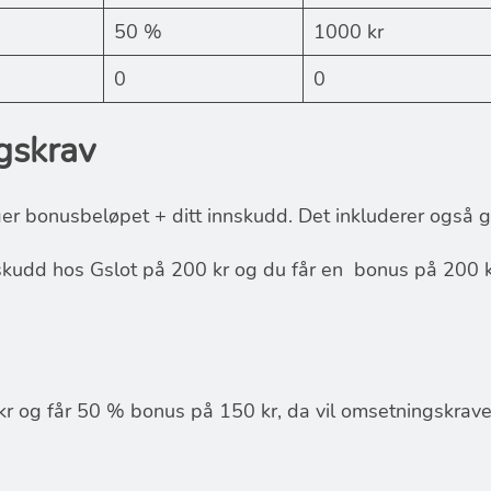
50 %
1000 kr
0
0
gskrav
r bonusbeløpet + ditt innskudd. Det inkluderer også ge
nskudd hos Gslot på 200 kr og du får en bonus på 200 
kr og får 50 % bonus på 150 kr, da vil omsetningskrav