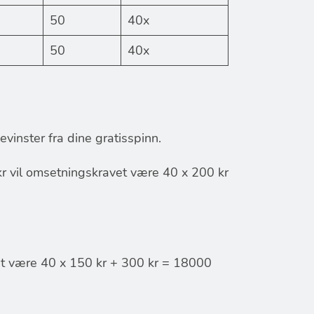
50
40x
50
40x
vinster fra dine gratisspinn.
kr vil omsetningskravet være 40 x 200 kr
et være 40 x 150 kr + 300 kr = 18000