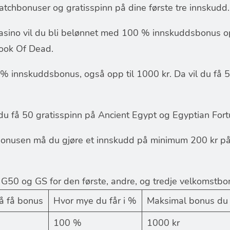
chbonuser og gratisspinn på dine første tre innskudd.
Casino vil du bli belønnet med 100 % innskuddsbonus op
ook Of Dead.
 % innskuddsbonus, også opp til 1000 kr. Da vil du få 5
l du få 50 gratisspinn på Ancient Egypt og Egyptian Fort
stbonusen må du gjøre et innskudd på minimum 200 kr på
50 og GS for den første, andre, og tredje velkomstb
 å få bonus
Hvor mye du får i %
Maksimal bonus du 
100 %
1000 kr