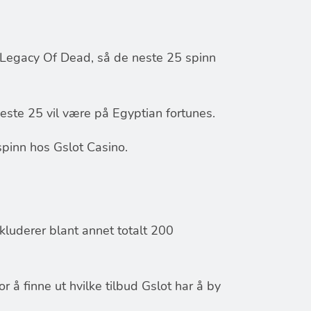
å Legacy Of Dead, så de neste 25 spinn
neste 25 vil være på Egyptian fortunes.
spinn hos Gslot Casino.
kluderer blant annet totalt 200
 å finne ut hvilke tilbud Gslot har å by