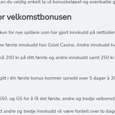
n du veldig enkelt ta ut bonusbeløpet og eventuelle g
for velkomstbonusen
un for nye spillere som har gjort innskudd på nettsiden
tre første innskudd hos Gslot Casino. Andre innskudd kva
 200 kr på ditt første og andre innskudd samt 250 kr på
gitt i din første bonus kommer spredd over 5 dager à 20
 og GS for å få det første, andre og tredje velkomstt
t andre og tredje innskudd vil være fordelt over to dag