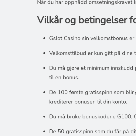
Når du har oppnådd omsetningskravet ka
Vilkår og betingelser 
Gslot Casino sin velkomstbonus er k
Velkomsttilbud er kun gitt på dine 
Du må gjøre et minimum innskudd på
til en bonus.
De 100 første gratisspinn som blir 
krediterer bonusen til din konto.
Du må bruke bonuskodene G100, G50,
De 50 gratisspinn som du får på dit