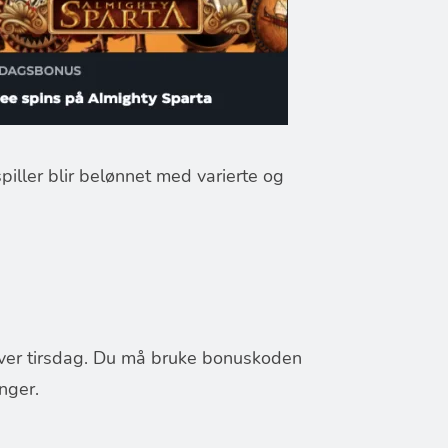
iller blir belønnet med varierte og
ver tirsdag. Du må bruke bonuskoden
nger.