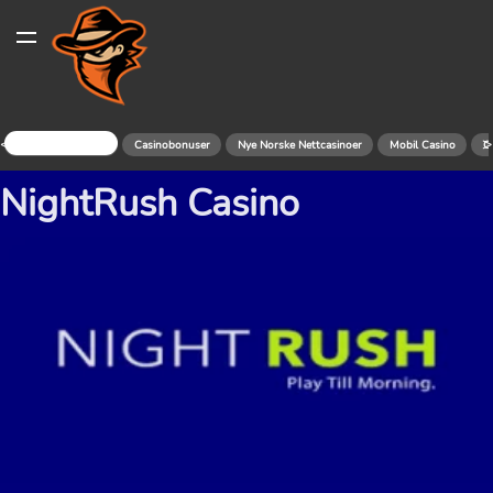
<
>
Beste Casinosider
Casinobonuser
Nye Norske Nettcasinoer
Mobil Casino
C
NightRush Casino