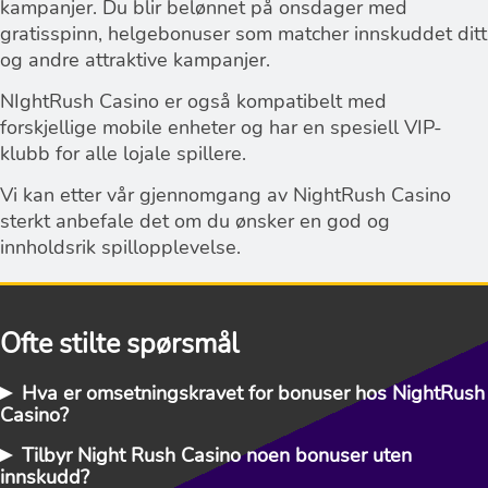
kampanjer. Du blir belønnet på onsdager med
gratisspinn, helgebonuser som matcher innskuddet ditt
og andre attraktive kampanjer.
NIghtRush Casino er også kompatibelt med
forskjellige mobile enheter og har en spesiell VIP-
klubb for alle lojale spillere.
Vi kan etter vår gjennomgang av NightRush Casino
sterkt anbefale det om du ønsker en god og
innholdsrik spillopplevelse.
Ofte stilte spørsmål
Hva er omsetningskravet for bonuser hos NightRush
Casino?
NightRush casino har et omsetningskrav for sine
Tilbyr Night Rush Casino noen bonuser uten
innskudd?
bonuser på 45 ganger, noe som er høyere enn mange