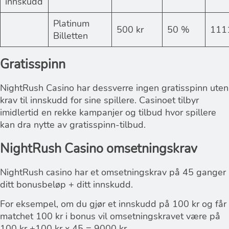
innskudd
Platinum
500 kr
50 %
1111
Billetten
Gratisspinn
NightRush Casino har dessverre ingen gratisspinn uten
krav til innskudd for sine spillere. Casinoet tilbyr
imidlertid en rekke kampanjer og tilbud hvor spillere
kan dra nytte av gratisspinn-tilbud.
NightRush Casino omsetningskrav
NightRush casino har et omsetningskrav på 45 ganger
ditt bonusbeløp + ditt innskudd.
For eksempel, om du gjør et innskudd på 100 kr og får
matchet 100 kr i bonus vil omsetningskravet være på
100 kr +100 kr x 45 = 9000 kr.