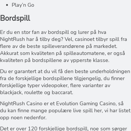
Play’n Go
Bordspill
Er du en stor fan av bordspill og lurer på hva
NightRush har å tilby deg? Vel, casinoet tilbyr spill fra
flere av de beste spilleverandørene på markedet.
Akkurat som kvaliteten på spilleautomatene, er også
kvaliteten på bordspillene av ypperste klasse.
Du er garantert at du vil få den beste underholdningen
fra de forskjellige bordspillene tilgjengelig, du finner
forskjellige typer videopoker, flere varianter av
blackjack, roulette og baccarat.
NightRush Casino er et Evolution Gaming Casino, så
du kan finne mange populære live spill her, vi har listet
opp noen nedenfor.
Det er over 120 forskjellige bordspill, noe som sørger