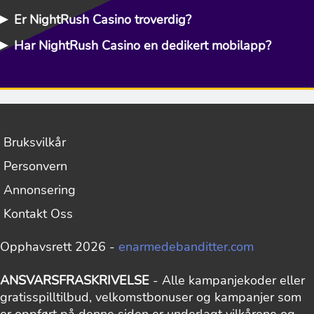
andre casinoer på nett.
NightRush Casino tilbyr dessverre ingen bonuser uten
Er NightRush Casino troverdig?
krav til innskudd for øyeblikket. Hold imidlertid et øye
NightRush Casino har en lisens fra Malta Gaming
Har NightRush Casino en dedikert mobilapp?
med kampanjesiden, da de kan endre dette i
Authority. Dette sikrer at casinoet opererer lovlig innen
fremtiden.
NightRush har ikke en dedikert app på dette tidspunkt,
industrien.
men siden er kompatibel med de aller fleste
håndholdte enheter. Du kan nå dem via din favoritt
nettleser så lenge du er tilkoblet internett.
Bruksvilkår
Personvern
Annonsering
Kontakt Oss
Opphavsrett 2026 -
enarmedebanditter.com
ANSVARSFRASKRIVELSE
- Alle kampanjekoder eller
gratisspilltilbud, velkomstbonuser og kampanjer som