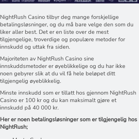
NightRush Casino tilbyr deg mange forskjellige
betalingsløsninger, og du må bare velge den som du
liker aller best. Det er en liste over de mest
tilgjengelige, troverdige og populære metoder for
innskudd og uttak fra siden.
Majoriteten av NightRush Casino sine
innskuddsmetoder er øyeblikkelige og du har ikke
noen gebyrer slik at du vil få hele beløpet ditt
tilgjengelig øyeblikkelig.
Minste innskudd som er tillatt hos gjennom NightRush
Casino er 100 kr og du kan maksimalt gjøre et
innskudd på 40 000 kr.
Her er noen betalingsløsninger som er tilgjengelig hos
NightRush;