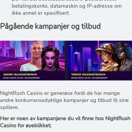
betalingskonto, datamaskin og IP-adresse om
ikke annet er spesifisert.
Pågående kampanjer og tilbud
NightRush Casino er generøse fordi de har mange
andre konkurransedyktige kampanjer og tilbud til sine
spillere.
Her er noen av kampanjene du vil finne hos NightRush
Casino for øyeblikket;