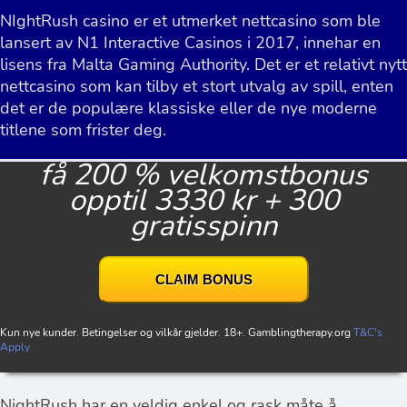
NIghtRush casino er et utmerket nettcasino som ble
lansert av
N1 Interactive Casinos
i 2017, innehar en
lisens fra Malta Gaming Authority. Det er et relativt nytt
nettcasino som kan tilby et stort utvalg av spill, enten
det er de populære klassiske eller de nye moderne
titlene som frister deg.
få 200 % velkomstbonus
opptil 3330 kr + 300
gratisspinn
CLAIM BONUS
Kun nye kunder. Betingelser og vilkår gjelder. 18+. Gamblingtherapy.org
T&C's
Apply
NightRush har en veldig enkel og rask måte å