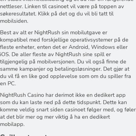
nettleser. Linken til casinoet vil være på toppen av
søkeresultatet. Klikk på det og du vil bli tatt til
mobilsiden.
Best av alt er NightRush sin mobilutgave er
kompatibel med forskjellige operativsystemer på de
fleste enheter, enten det er Android, Windows eller
iOS. De aller fleste av NightRush sine spill er
tilgjengelig på mobilversjonen. Du vil også finne de
samme kampanjer og betalingsløsninger. Det gjør at
du vil få en like god opplevelse som om du spiller fra
en PC.
NightRush Casino har derimot ikke en dedikert app
som du kan laste ned på dette tidspunkt. Dette kan
komme veldig snart siden casinoet følger med, og føler
at det blir mer og mer viktig å ha en dedikert
mobilapp.