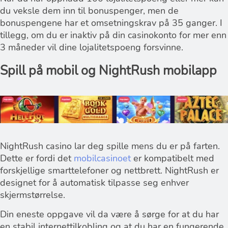
du veksle dem inn til bonuspenger, men de
bonuspengene har et omsetningskrav på 35 ganger. I
tillegg, om du er inaktiv på din casinokonto for mer enn
3 måneder vil dine lojalitetspoeng forsvinne.
Spill på mobil og NightRush mobilapp
NightRush casino lar deg spille mens du er på farten.
Dette er fordi det
mobilcasinoet
er kompatibelt med
forskjellige smarttelefoner og nettbrett. NightRush er
designet for å automatisk tilpasse seg enhver
skjermstørrelse.
Din eneste oppgave vil da være å sørge for at du har
en stabil internettilkobling og at du har en fungerende