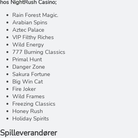
hos NightRush Casino;
Rain Forest Magic.
Arabian Spins
Aztec Palace
VIP Filthy Riches
Wild Energy
777 Burning Classics
Primal Hunt
Danger Zone
Sakura Fortune
Big Win Cat
Fire Joker
Wild Frames
Freezing Classics
Honey Rush
Holiday Spirits
Spilleverandører