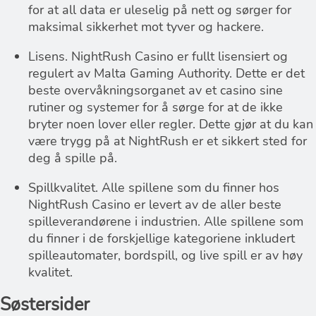
for at all data er uleselig på nett og sørger for
maksimal sikkerhet mot tyver og hackere.
Lisens. NightRush Casino er fullt lisensiert og
regulert av Malta Gaming Authority. Dette er det
beste overvåkningsorganet av et casino sine
rutiner og systemer for å sørge for at de ikke
bryter noen lover eller regler. Dette gjør at du kan
være trygg på at NightRush er et sikkert sted for
deg å spille på.
Spillkvalitet. Alle spillene som du finner hos
NightRush Casino er levert av de aller beste
spilleverandørene i industrien. Alle spillene som
du finner i de forskjellige kategoriene inkludert
spilleautomater, bordspill, og live spill er av høy
kvalitet.
Søstersider