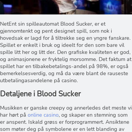
NetEnt sin spilleautomat Blood Sucker, er et
gjennomtenkt og pent designet spill, som nok i
hovedsak er lagd for å tiltrekke seg en yngre fanskare.
Spillet er enkelt i bruk og ideelt for den som bare vil
spille litt her og litt der. Den grafiske kvaliteten er god,
og animasjonene er fryktelig morsomme. Det faktum at
spillet har en tilbakebetalings-andel på 98%, er også
bemerkelsesverdig, og må da være blant de rauseste
utbetalingasandelene på casino.
Detaljene i Blood Sucker
Musikken er ganske creepy og annerledes det meste vi
har hørt på
online casino
, og skaper en stemning som
er anspent. Iskald grøss er forprogrammert. Ansiktene
som møter deg på symbolene er en lett blanding av