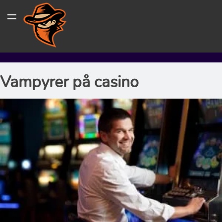
Vampyrer på casino